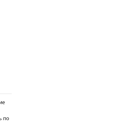
ие
ь по