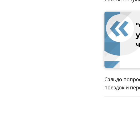
у
ч
Сальдо попро
поездок и пе