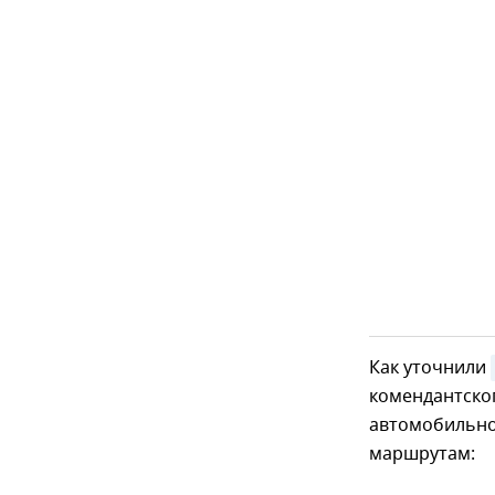
Как уточнили
комендантског
автомобильно
маршрутам: