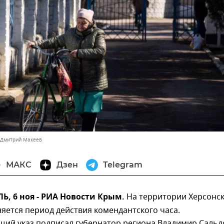
 Дмитрий Макеев
МАКС
Дзен
Telegram
, 6 ноя - РИА Новости Крым.
На территории Херсонс
яется период действия комендантского часа.
щий указ подписал губернатор региона Владимир Сальд