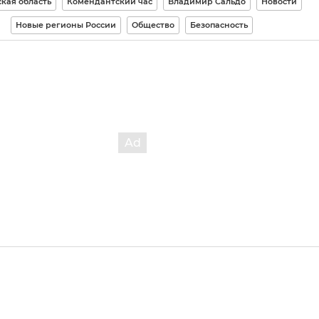
кая область
Комендантский час
Владимир Сальдо
Новости
Новые регионы России
Общество
Безопасность