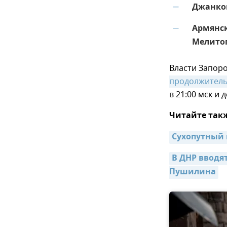
Джанкой
—
Армянск
—
Мелито
Власти Запор
продолжитель
в 21:00 мск и д
Читайте так
Сухопутный 
В ДНР вводят
Пушилина