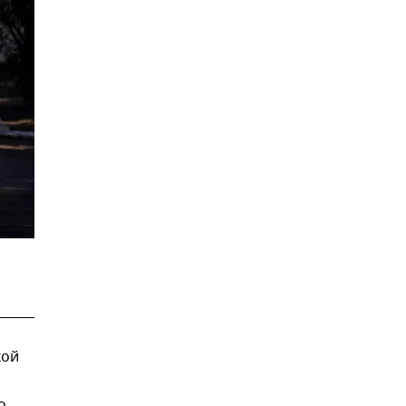
кой
о.