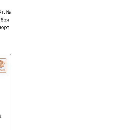
 г. №
ября
порт