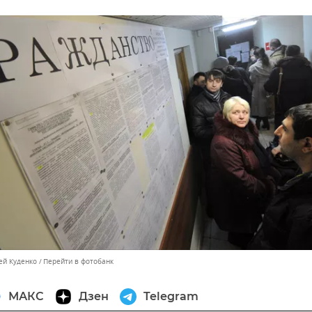
ей Куденко
Перейти в фотобанк
МАКС
Дзен
Telegram