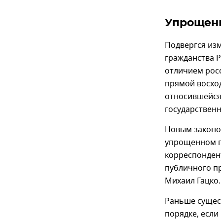
Упрощен
Подвергся из
гражданства 
отличием росс
прямой восхо
относившейся
государствен
Новым законо
упрощенном п
корреспонден
публичного п
Михаил Гацко.
Раньше сущес
порядке, если