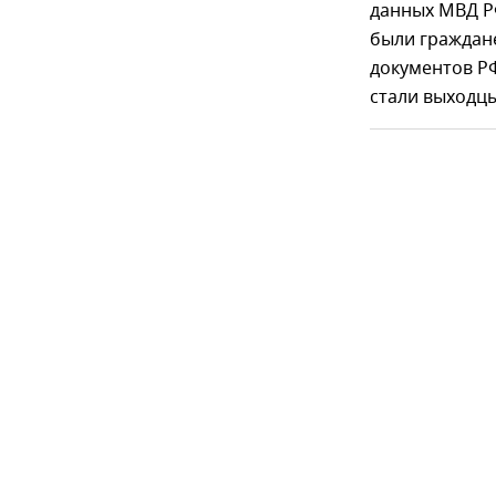
данных МВД Р
были граждане
документов РФ
стали выходцы