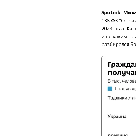
Sputnik, Мих
138-ФЗ "О гра
2023 года. Ка
и по каким п
разбирался Sp