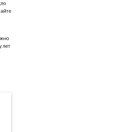
кло
сайте
ожно
у лет