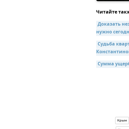
Читайте так
Доказать не
нужно сегод
Судьба квар
Константино
Сумма ущерб
Крым