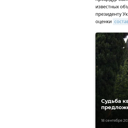
известных объ
президенту Ук
оценки
соста
Судьба к
предложе
18 сентября 202