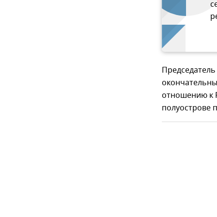
с
р
Председатель 
окончательны
отношению к Р
полуострове 