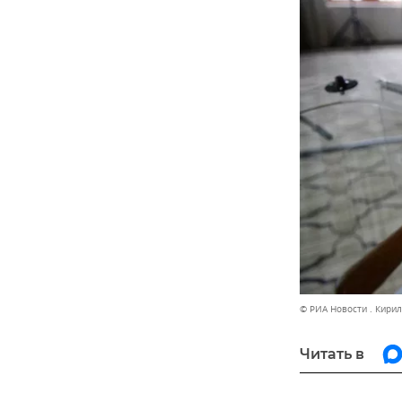
© РИА Новости . Кири
Читать в