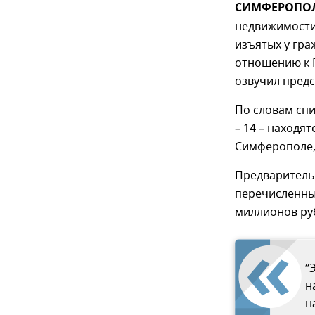
СИМФЕРОПОЛЬ
недвижимости
изъятых у гра
отношению к 
озвучил предс
По словам спи
– 14 – находя
Симферополе, 
Предваритель
перечисленны
миллионов ру
“
н
н