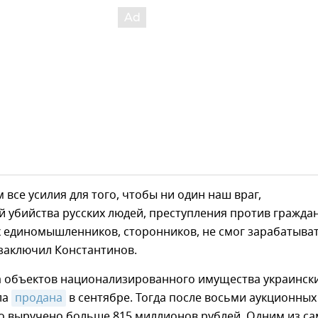
все усилия для того, чтобы ни один наш враг,
 убийства русских людей, преступления против гражда
х единомышленников, сторонников, не смог зарабатыват
 заключил Константинов.
а объектов национализированного имущества украинск
ла
продана
в сентябре. Тогда после восьми аукционных
о выручено больше 815 миллионов рублей. Одним из с