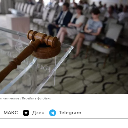
лл Каллиников
Перейти в фотобанк
МАКС
Дзен
Telegram