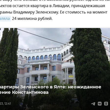
ектов остается квартира в Ливадии, принадлежавшая
раины Владимиру Зеленскому. Ее стоимость на момент
вляла
24 миллиона рублей.
вартиры Зеленского в Ялте: неожиданное
ние Константинова
3, 12:41