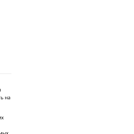
н
ь на
их
амых