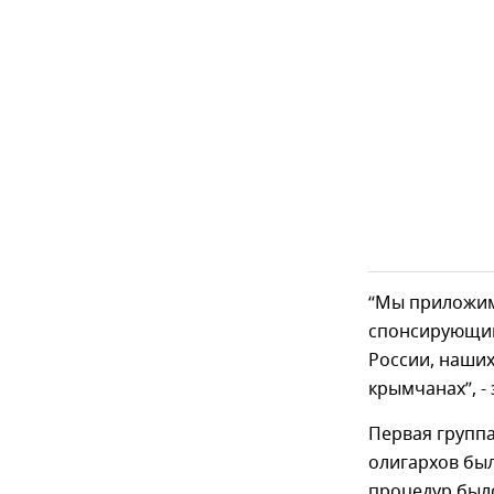
“Мы приложим 
спонсирующий
России, наши
крымчанах”, -
Первая групп
олигархов бы
процедур был