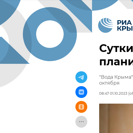
Сутки
план
"Вода Крыма"
октября
08:47 01.10.2023
(об