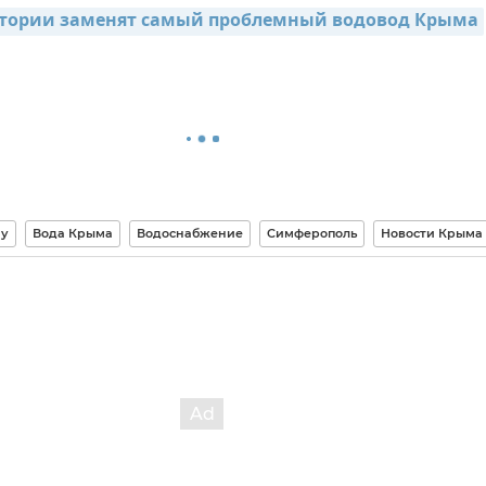
атории заменят самый проблемный водовод Крыма
му
Вода Крыма
Водоснабжение
Симферополь
Новости Крыма