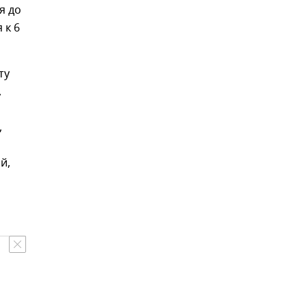
я до
 к 6
ту
,
,
й,