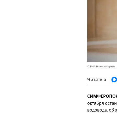
© РИА Новости Крым . 
Читать в
СИМФЕРОПОЛЬ
октября остан
водовода, об 