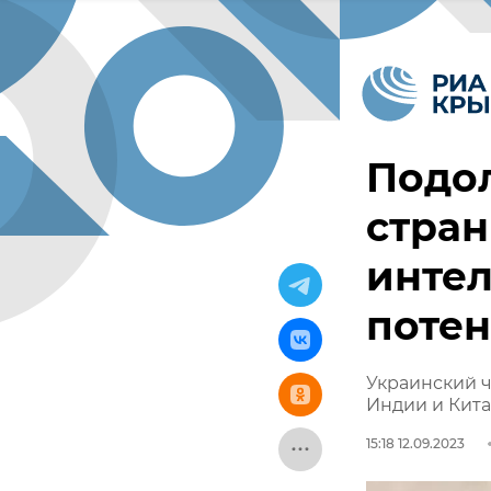
Подол
стран
инте
поте
Украинский 
Индии и Кит
15:18 12.09.2023