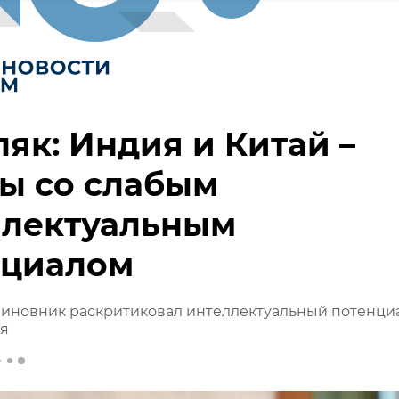
як: Индия и Китай –
ы со слабым
ллектуальным
нциалом
чиновник раскритиковал интеллектуальный потенци
ая