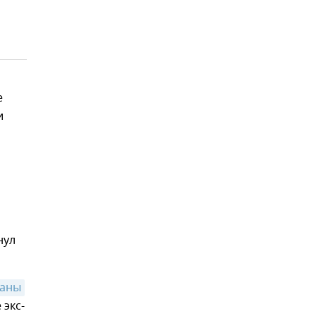
е
и
нул
раны
 экс-