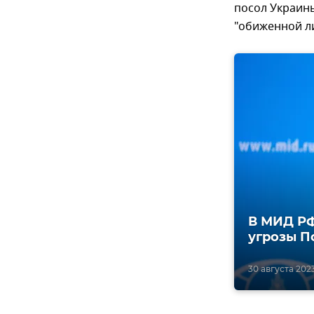
посол Украин
"обиженной л
В МИД РФ
угрозы П
30 августа 2023