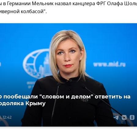
ы в Германии Мельник назвал канцлера ФРГ Олафа Шол
иверной колбасой".
 пообещали "словом и делом" ответить на
одоляка Крыму
, 12:42