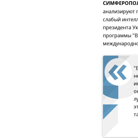
СИМФЕРОПОЛЬ
анализируют п
слабый интелл
президента Ук
программы "Вл
международно
"
н
и
о
л
э
т