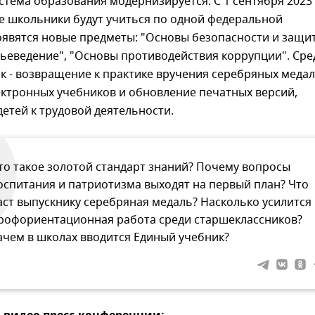
стема образования модернизируется. С 1 сентября 2023
е школьники будут учиться по одной федеральной
оявятся новые предметы: "Основы безопасности и защи
ьеведение", "Основы противодействия коррупции". Сре
к - возвращение к практике вручения серебряных медал
ектронных учебников и обновление печатных версий,
етей к трудовой деятельности.
то такое золотой стандарт знаний? Почему вопросы
оспитания и патриотизма выходят на первый план? Что
аст выпускнику серебряная медаль? Насколько усилится
рофориентационная работа среди старшеклассников?
ачем в школах вводится Единый учебник?