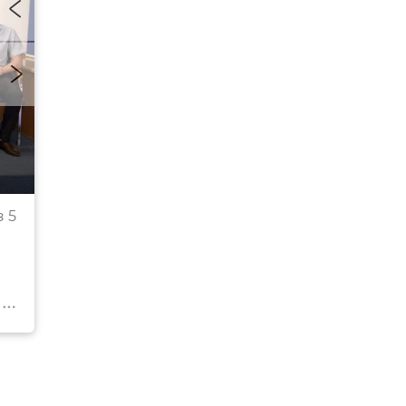
Заместитель министра образования, науки и мо
 5
Республики Крым Светлана Беспалова
© РИА Новости Крым . Андрей Жуков