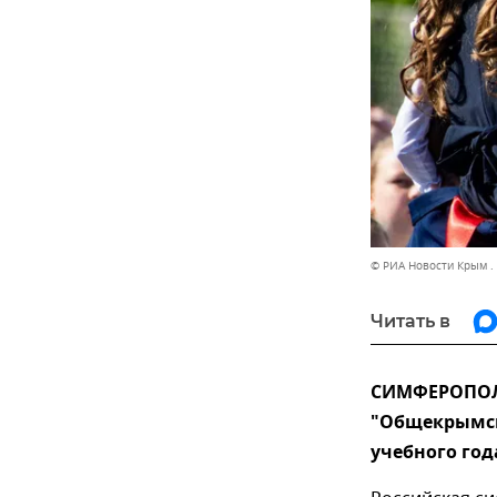
© РИА Новости Крым .
Читать в
СИМФЕРОПОЛЬ,
"Общекрымско
учебного год