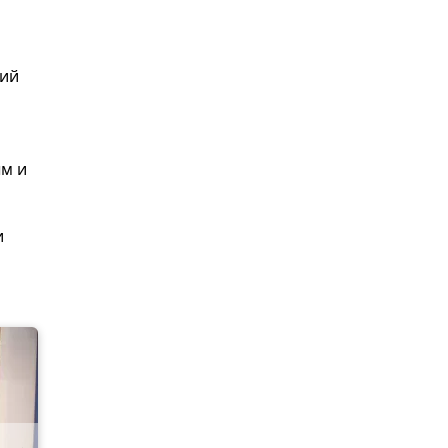
кий
м и
и