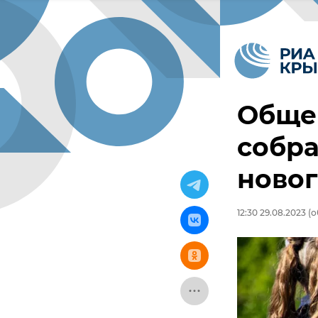
Обще
собра
новог
12:30 29.08.2023
(о