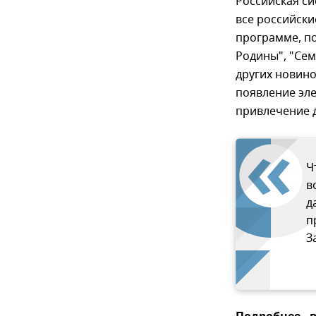
Российская си
все российски
программе, п
Родины", "Сем
других новино
появление эл
привлечение д
Ч
в
д
п
З