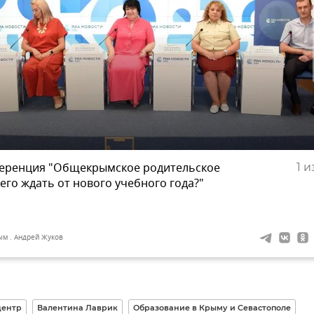
еренция "Общекрымское родительское
1
из
его ждать от нового учебного года?"
ым . Андрей Жуков
центр
Валентина Лаврик
Образование в Крыму и Севастополе