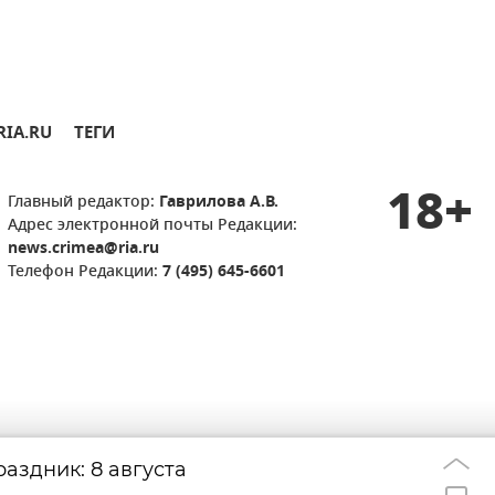
RIA.RU
ТЕГИ
18+
Главный редактор:
Гаврилова А.В.
Адрес электронной почты Редакции:
news.crimea@ria.ru
Телефон Редакции:
7 (495) 645-6601
аздник: 8 августа
Удар дрона по д
22:33
берегов Ялты: г