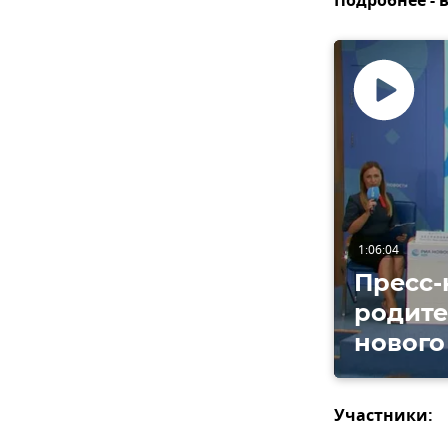
Подробнее - 
Воспроизвес
видео
1:06:04
Пресс
родите
нового
Участники: