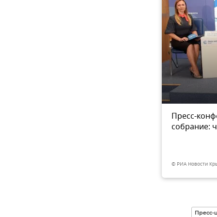
ительного образования,
Пресс-конф
5
из 5
работы, отдыха и
собрание: ч
тва образования, науки и
иколай Боровик
© РИА Новости Кр
Пресс-