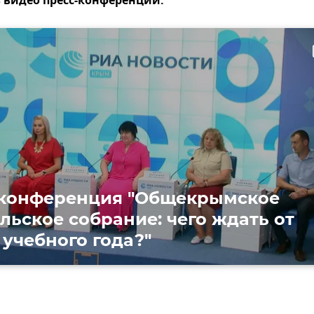
в видео пресс-конференции:
ти
-конференция "Общекрымское
льское собрание: чего ждать от
 учебного года?"