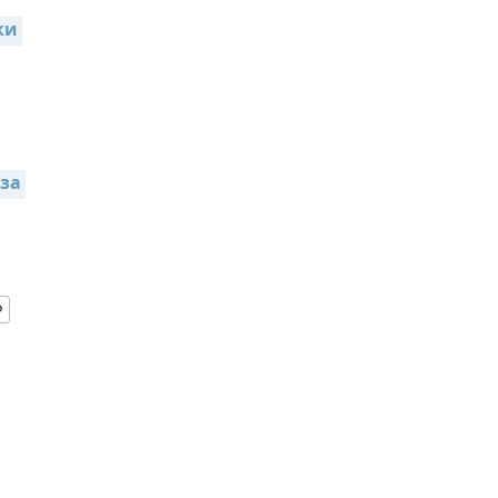
и 
за 
Ф