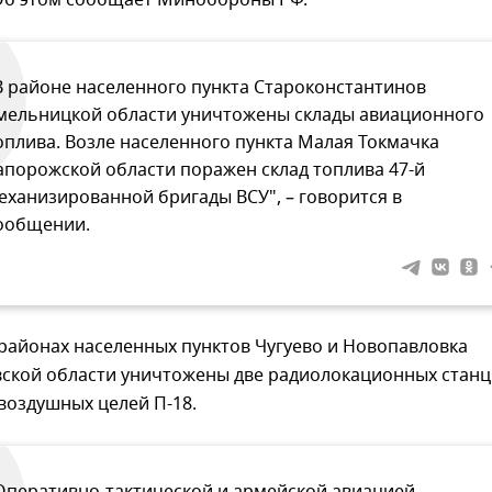
В районе населенного пункта Староконстантинов
мельницкой области уничтожены склады авиационного
оплива. Возле населенного пункта Малая Токмачка
апорожской области поражен склад топлива 47-й
еханизированной бригады ВСУ", – говорится в
ообщении.
 районах населенных пунктов Чугуево и Новопавловка
ской области уничтожены две радиолокационных стан
воздушных целей П-18.
Оперативно-тактической и армейской авиацией,