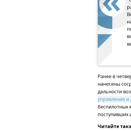
р
В
н
п
в
в
Ранее в четв
нанесены сос
дальности во
управления и 
беспилотных к
поступивших 
Читайте так