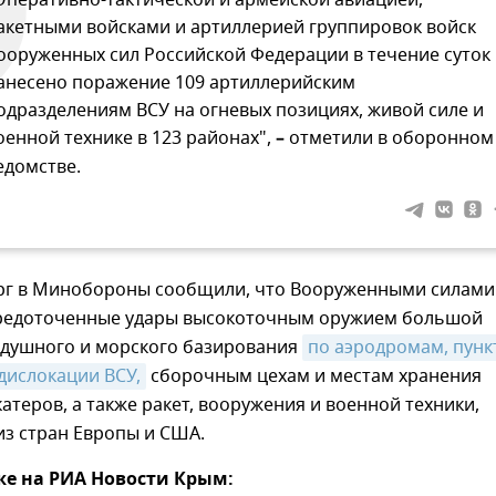
акетными войсками и артиллерией группировок войск
ооруженных сил Российской Федерации в течение суток
анесено поражение 109 артиллерийским
одразделениям ВСУ на огневых позициях, живой силе и
оенной технике в 123 районах",
–
отметили в оборонном
едомстве.
ерг в Минобороны сообщили, что Вооруженными силами
редоточенные удары высокоточным оружием большой
здушного и морского базирования
по аэродромам, пунк
дислокации ВСУ,
сборочным цехам и местам хранения
атеров, а также ракет, вооружения и военной техники,
из стран Европы и США.
же на РИА Новости Крым: