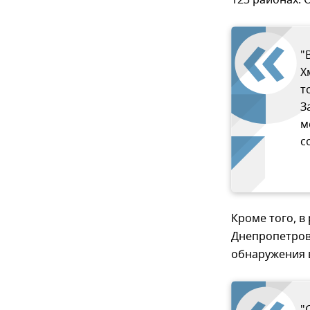
"
Х
т
З
м
с
Кроме того, в
Днепропетров
обнаружения 
"