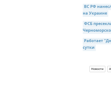
ВС РФ нанес
на Украине
ФСБ пресекла
Черноморско
Работает "Дн
сутки
Новости
А