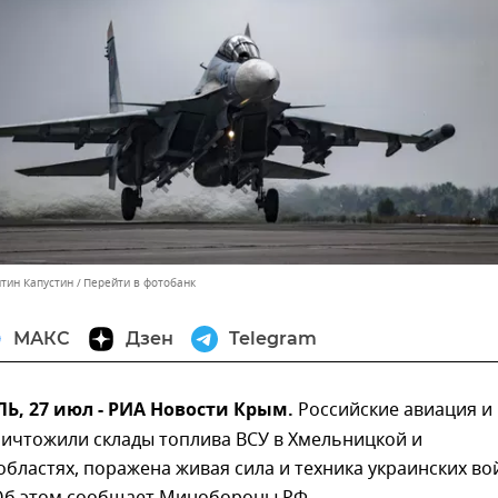
нтин Капустин
Перейти в фотобанк
МАКС
Дзен
Telegram
, 27 июл - РИА Новости Крым.
Российские авиация и
ничтожили склады топлива ВСУ в Хмельницкой и
бластях, поражена живая сила и техника украинских вой
 Об этом сообщает Минобороны РФ.