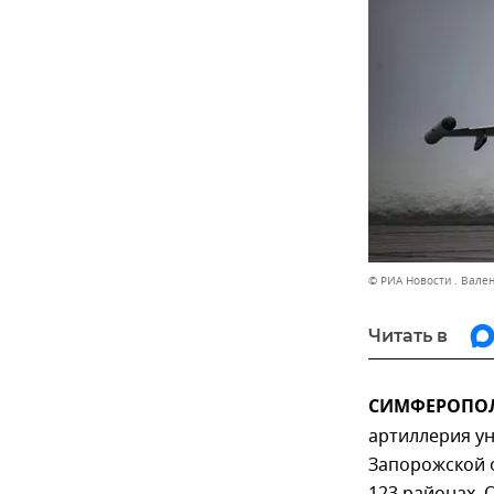
© РИА Новости . Вале
Читать в
СИМФЕРОПОЛЬ
артиллерия у
Запорожской о
123 районах.