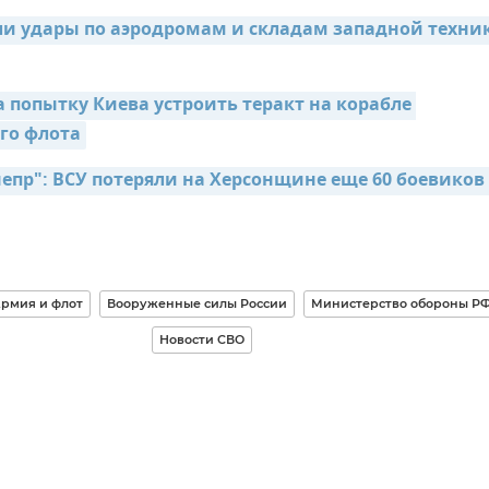
ли удары по аэродромам и складам западной техник
 попытку Киева устроить теракт на корабле 
го флота
епр": ВСУ потеряли на Херсонщине еще 60 боевиков 
рмия и флот
Вооруженные силы России
Министерство обороны Р
Новости СВО