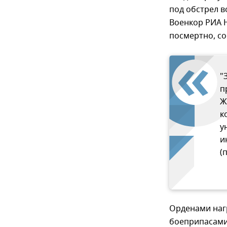
под обстрел в
Военкор РИА 
посмертно, со
"
п
Ж
к
у
и
(
Орденами наг
боеприпасами