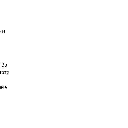
 и
 Во
тате
ные