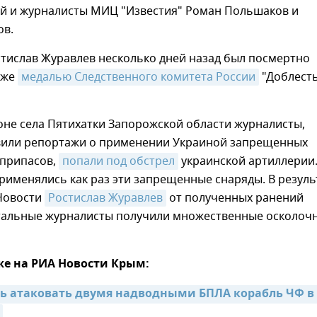
й и журналисты МИЦ "Известия" Роман Польшаков и
в.
тислав Журавлев несколько дней назад был посмертно
кже
медалью Следственного комитета России
"Доблесть
оне села Пятихатки Запорожской области журналисты,
вили репортажи о применении Украиной запрещенных
еприпасов,
попали под обстрел
украинской артиллерии.
рименялись как раз эти запрещенные снаряды. В резуль
Новости
Ростислав Журавлев
от полученных ранений
стальные журналисты получили множественные осколоч
же на РИА Новости Крым:
ь атаковать двумя надводными БПЛА корабль ЧФ в 