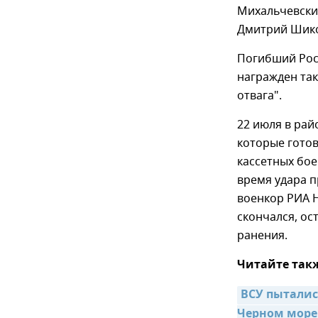
Михальчевски
Дмитрий Шико
Погибший Рос
награжден та
отвага".
22 июля в рай
которые гото
кассетных бо
время удара п
военкор РИА 
скончался, о
ранения.
Читайте так
ВСУ пыталис
Черном море