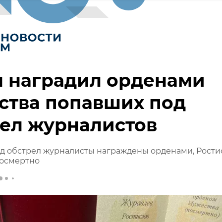
н наградил орденами
ства попавших под
ел журналистов
д обстрел журналисты награждены орденами, Рости
посмертно