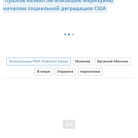
Пушков назвал легализацию марихуаны 
началом социальной деградации США
Эксклюзивы РИА Новости Крым
Мнения
Евгений Менчик
В мире
Украина
наркотики