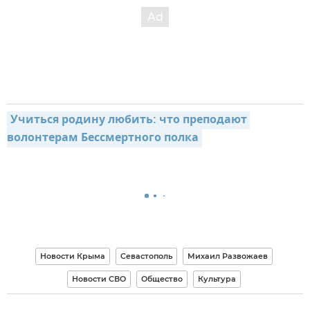
Учиться родину любить: что преподают 
волонтерам Бессмертного полка
Новости Крыма
Севастополь
Михаил Развожаев
Новости СВО
Общество
Культура