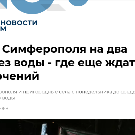
 Симферополя на два
ез воды - где еще жда
ючений
ополя и пригородные села с понедельника до сред
з воды