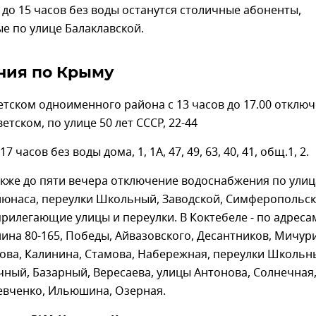
 до 15 часов без воды останутся столичные абоненты,
е по улице Балаклавской.
ния по Крыму
етском одноименного района с 13 часов до 17.00 отклю
етском, по улице 50 лет СССР, 22-44
 часов без воды дома, 1, 1А, 47, 49, 63, 40, 41, общ.1, 2.
акже до пяти вечера отключение водоснабжения по ули
нюнаса, переулки Школьный, Заводской, Симферопольс
 прилегающие улицы и переулки. В Коктебеле - по адреса
нина 80-165, Победы, Айвазовского, Десантников, Мичур
ова, Калинина, Стамова, Набережная, переулки Школьн
ный, Базарный, Вересаева, улицы Антонова, Солнечная
евченко, Ильюшина, Озерная.