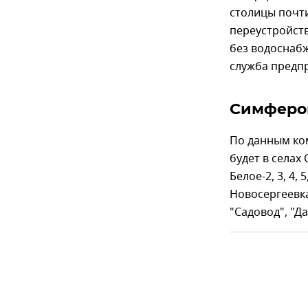
столицы почти
переустройств
без водоснабж
служба предп
Симфероп
По данным ком
будет в селах
Белое-2, 3, 4,
Новосергеевка
"Садовод", "Д