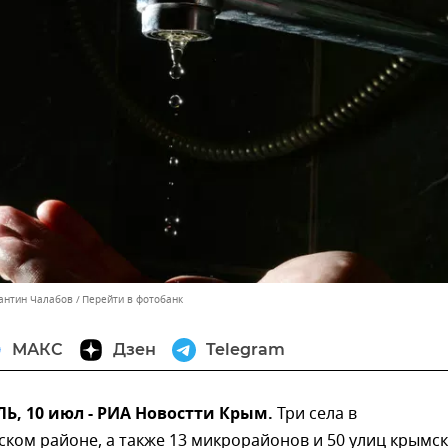
тантин Чалабов
Перейти в фотобанк
МАКС
Дзен
Telegram
, 10 июл - РИА Новостти Крым.
Три села в
ком районе, а также 13 микрорайонов и 50 улиц крымс