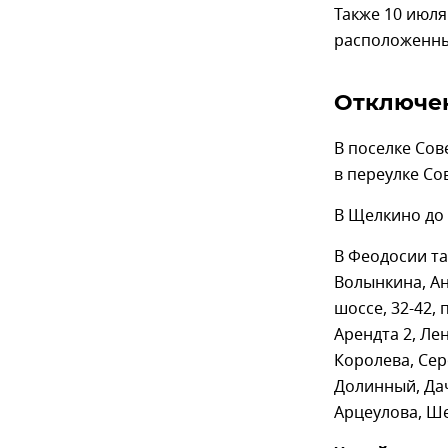
Также 10 июля
расположенны
Отключе
В поселке Сов
в переулке Сов
В Щелкино до 17
В Феодосии т
Волынкина, А
шоссе, 32-42,
Арендта 2, Ле
Королева, Сер
Долинный, Дач
Арцеулова, Ш