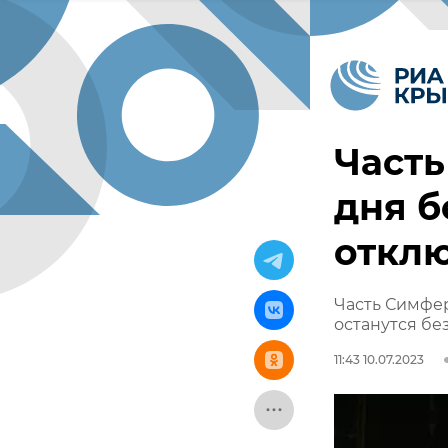
Часть
дня б
откл
Часть Симфер
останутся бе
11:43 10.07.2023