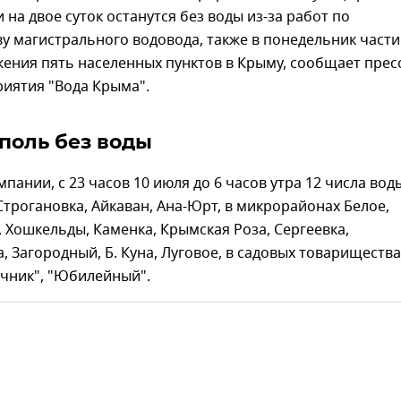
 на двое суток останутся без воды из-за работ по
у магистрального водовода, также в понедельник част
ения пять населенных пунктов в Крыму, сообщает прес
риятия "Вода Крыма".
оль без воды
пании, с 23 часов 10 июля до 6 часов утра 12 числа вод
 Строгановка, Айкаван, Ана-Юрт, в микрорайонах Белое,
 5, Хошкельды, Каменка, Крымская Роза, Сергеевка,
, Загородный, Б. Куна, Луговое, в садовых товарищества
ачник", "Юбилейный".