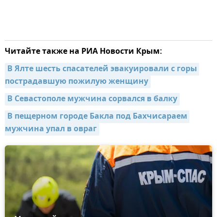
Читайте также на РИА Новости Крым:
В Ялте шесть спасателей эвакуировали с горы 
пострадавшую пожилую женщину
В Севастополе мужчина сорвался в балку
В пещерном городе Бакла под Бахчисараем 
мужчина упал в овраг