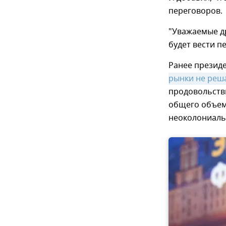
переговоров.
"Уважаемые др
будет вести п
Ранее президе
рынки не реш
продовольстви
общего объем
неоколониаль