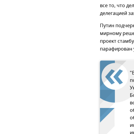
все то, что д
делегацией за
Путин подчерк
мирному реше
проект стамбу
парафирован у
"
п
У
Б
в
о
о
и
и