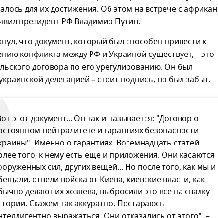
елалось для их достижения. Об этом на встрече с африка
явил президент РФ Владимир Путин.
нул, что документ, который был способен привести к
нию конфликта между РФ и Украиной существует, – это
льского договора по его урегулированию. Он был
краинской делегацией – стоит подпись, но был забыт.
Вот этот документ... Он так и называется: "Договор о
остоянном нейтралитете и гарантиях безопасности
краины". Именно о гарантиях. Восемнадцать статей...
олее того, к нему есть еще и приложения. Они касаются
ооруженных сил, других вещей... Но после того, как мы и
бещали, отвели войска от Киева, киевские власти, как
бычно делают их хозяева, выбросили это все на свалку
стории. Скажем так аккуратно. Постараюсь
нтеллигентно выражаться. Они отказались от этого", –