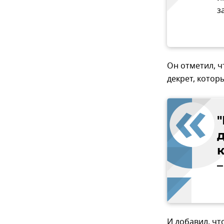
з
Он отметил, ч
декрет, котор
"
И добавил, чт