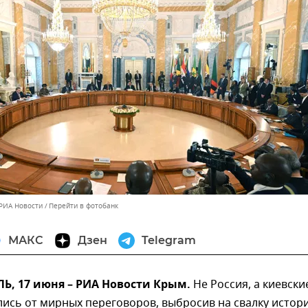
 РИА Новости
Перейти в фотобанк
МАКС
Дзен
Telegram
, 17 июня – РИА Новости Крым.
Не Россия, а киевски
лись от мирных переговоров, выбросив на свалку истор