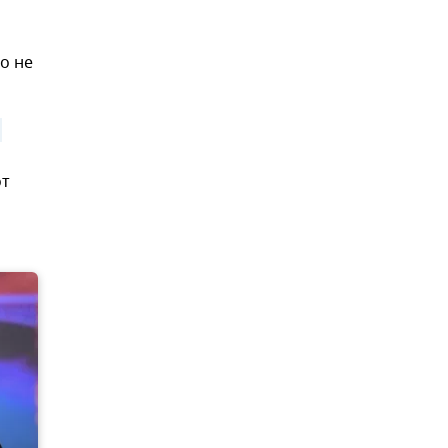
о не
от