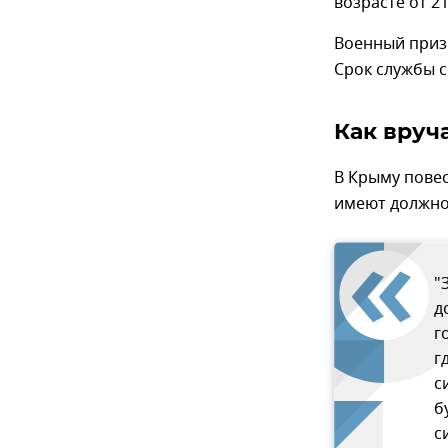
возрасте от 21
Военный призы
Срок службы с
Как вруч
В Крыму повес
имеют должнос
"
д
г
г
с
б
с