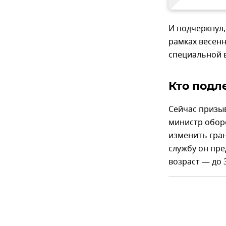
И подчеркнул,
рамках весенн
специальной 
Кто подл
Сейчас призыв
министр обор
изменить гран
службу он пре
возраст — до 3