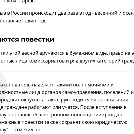
 года и старше.
в в России происходит два раза в год - весенний и осен
оставляет один год.
аются повестки
тки этой весной вручаются в бумажном виде, право на 
тные лица комиссариатов и ряд других категорий граж
Законодатель наделяет такими полномочиями и
олжностные лица органов самоуправления, поселений и
ородских округов, а также руководителей организаций,
де граждане работают или учатся. После вступления в
илу поправок об электронном оповещении граждан
умажные повестки также сохранят свою юридическую
илу", - отметил он.