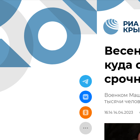
Весен
куда 
сроч
Военком Машу
тысячи чело
16:14 14.04.2023