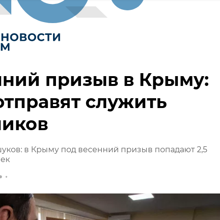
ний призыв в Крыму:
отправят служить
ников
ков: в Крыму под весенний призыв попадают 2,5
век