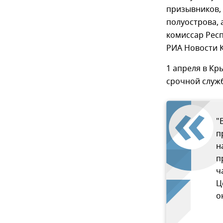
призывников, 
полуострова, 
комиссар Рес
РИА Новости 
1 апреля в К
срочной служ
"
п
н
п
ч
Ц
о