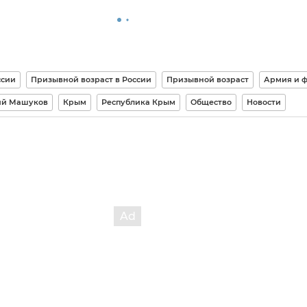
ссии
Призывной возраст в России
Призывной возраст
Армия и ф
ий Машуков
Крым
Республика Крым
Общество
Новости