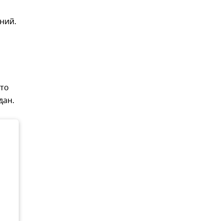
ний.
это
дан.