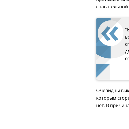
спасательной 
"
в
с
д
с
Очевидцы выкл
которым сгор
нет. В причин