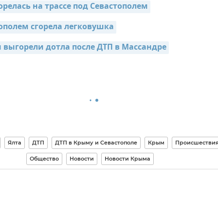
релась на трассе под Севастополем
полем сгорела легковушка
выгорели дотла после ДТП в Массандре
Ялта
ДТП
ДТП в Крыму и Севастополе
Крым
Происшестви
Общество
Новости
Новости Крыма