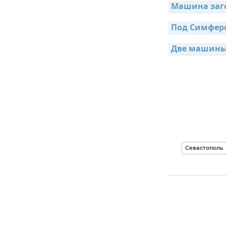
Машина заго
Под Симферо
Две машины 
Севастополь