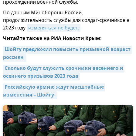
прохождении военной службы.
По данным Минобороны России,
продолжительность службы для солдат-срочников в
2023 году
изменяться не будет.
Читайте также на РИА Новости Крым:
Шойгу предложил повысить призывной возраст 
россиян 
Сколько будут служить срочники весеннего и 
осеннего призывов 2023 года
Российскую армию ждут масштабные 
изменения – Шойгу 