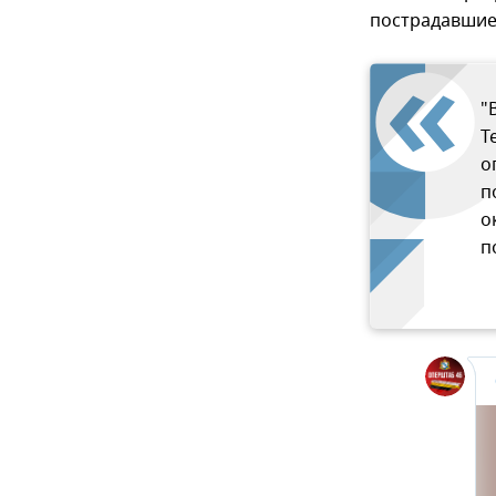
пострадавшие
"
Т
о
п
о
п