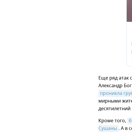
Еще ряд атак 
Александр Бо
проникла гру
мирными жител
десятилетний 
Кроме того,
б
Сушаны
. А в