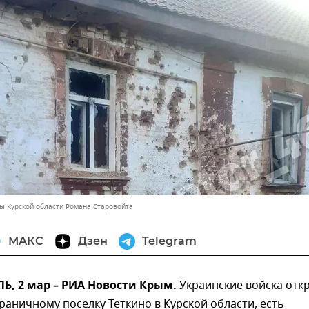
вы Курской области Романа Старовойта
МАКС
Дзен
Telegram
, 2 мар – РИА Новости Крым.
Украинские войска отк
раничному поселку Теткино в Курской области, есть