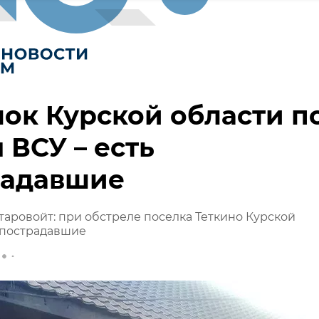
ок Курской области п
 ВСУ – есть
радавшие
таровойт: при обстреле поселка Теткино Курской
 пострадавшие