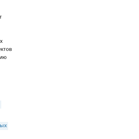
т
х
ектов
нию
ых 