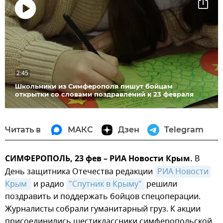
Воспроизвести
видео
2:45
Школьники из Симферополя пишут бойцам
открытки со словами поздравлений к 23 февраля
Читать в
МАКС
Дзен
Telegram
СИМФЕРОПОЛЬ, 23 фев – РИА Новости Крым.
В
День защитника Отечества редакции
РИА Новости 
Крым 
и радио
"Спутник в Крыму"
решили
поздравить и поддержать бойцов спецоперации.
Журналисты собрали гуманитарный груз. К акции
присоединились шестиклассники симферопольской