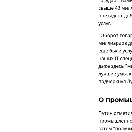
государствами
свыше 43 милл
президент доб
услуг.
"Оборот товар
миллиардов до
еще были услу
наших IT-спец
даже здесь "м
лучшие умы, к
подчеркнул Л
О промы
Путин отметил
промышленной
затем "получи