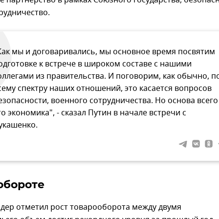
е партнерство в рамках Союзного государства, безопас
рудничество.
Как мы и договаривались, мы основное время посвятим
одготовке к встрече в широком составе с нашими
оллегами из правительства. И поговорим, как обычно, п
сему спектру наших отношений, это касается вопросов
езопасности, военного сотрудничества. Но основа всего 
то экономика", - сказал Путин в начале встречи с
укашенко.
обороте
идер отметил рост товарооборота между двумя