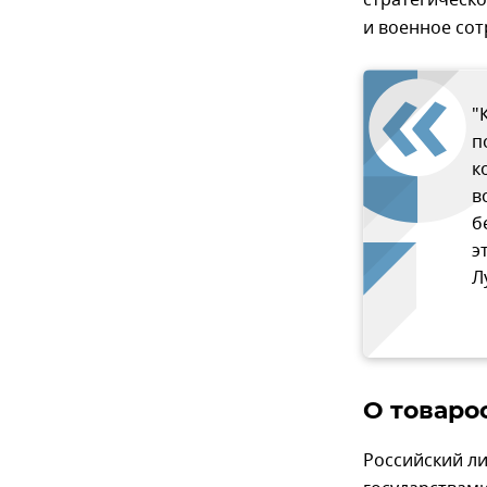
стратегическо
и военное сот
"
п
к
в
б
э
Л
О товаро
Российский л