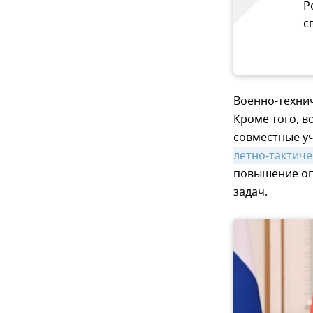
Р
с
Военно-технич
Кроме того, в
совместные уч
летно-тактиче
повышение оп
задач.