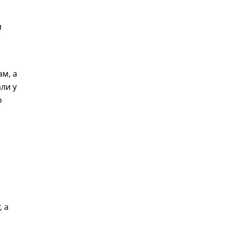
и
ам, а
ли у
о
 а