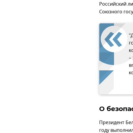
Российский л
Союзного госу
"
г
к
–
в
к
О безопа
Президент Бе
году выполнил