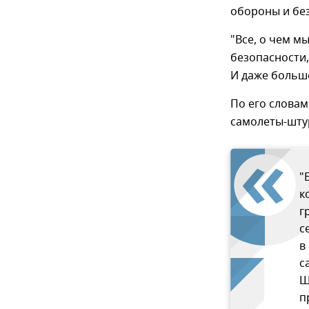
обороны и бе
"Все, о чем м
безопасности,
И даже больше
По его словам
самолеты-шту
"
к
г
с
в
с
Ш
п