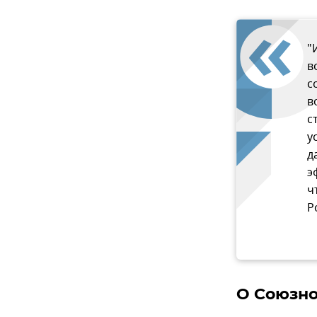
"
в
с
в
с
у
д
э
ч
Р
О Союзно