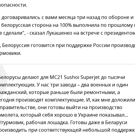
зопасности.
ы договаривались с вами месяца три назад по обороне и
 белорусская сторона на 100% выполнила по прошлому г
 сделали", - сказал Лукашенко на встрече с президентом
, Белоруссия готовится при поддержке России производ
рмовики.
Белорусы делают для МС21 Sushoi Superjet до тысячи
омплектующих. У нас три завода – два военных и один
ражданский, которые раньше были ремонтными, а
егодня производят комплектующие. И, как мне доложил
 правительстве, они готовы выйти на производство
амолета, который себя хорошо в Украине показывал…
турмовик, рабочая лошадка. Готовы даже в Беларуси
роизводить при соответствующей небольшой поддержк