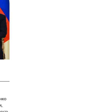
нко
и,