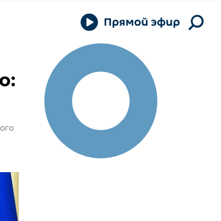
о:
ого