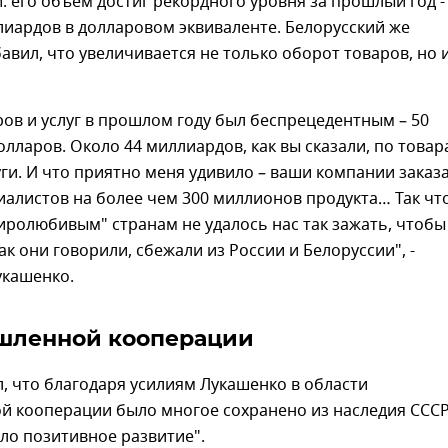
: его объем достиг рекордного уровня за прошлый год -
иардов в долларовом эквиваленте. Белорусский же
авил, что увеличивается не только оборот товаров, но 
ов и услуг в прошлом году был беспрецедентным – 50
лларов. Около 44 миллиардов, как вы сказали, по товар
ги. И что приятно меня удивило – ваши компании заказа
иалистов на более чем 300 миллионов продукта… Так чт
иролюбивым" странам не удалось нас так зажать, чтобы
ак они говорили, сбежали из России и Белоруссии", -
укашенко.
шленной кооперации
, что благодаря усилиям Лукашенко в области
 кооперации было многое сохранено из наследия СССР,
ло позитивное развитие".