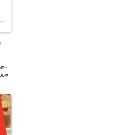
р.
х -
вых