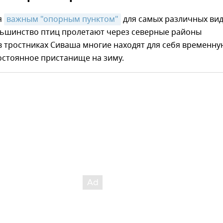
я
важным "опорным пунктом"
для самых различных ви
льшинство птиц пролетают через северные районы
в тростниках Сиваша многие находят для себя временну
остоянное пристанище на зиму.