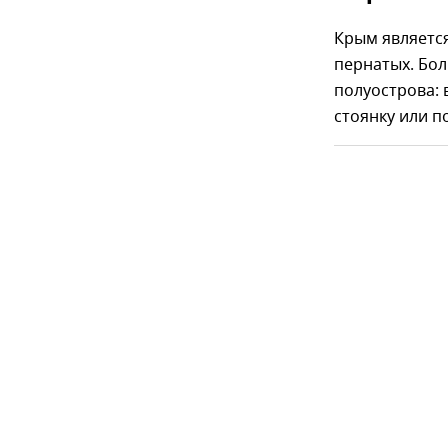
Крым являетс
пернатых. Бо
полуострова: 
стоянку или п