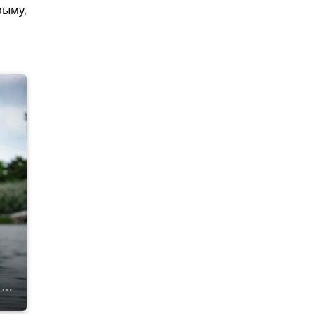
рыму,