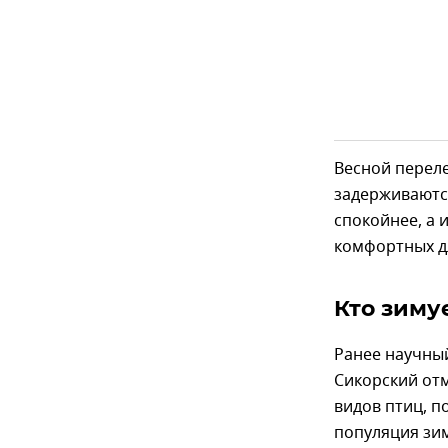
Весной перел
задерживаются
спокойнее, а 
комфортных дл
Кто зиму
Ранее научны
Сикорский отм
видов птиц, 
популяция зим