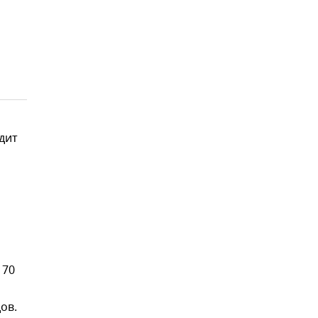
дит
170
ов.