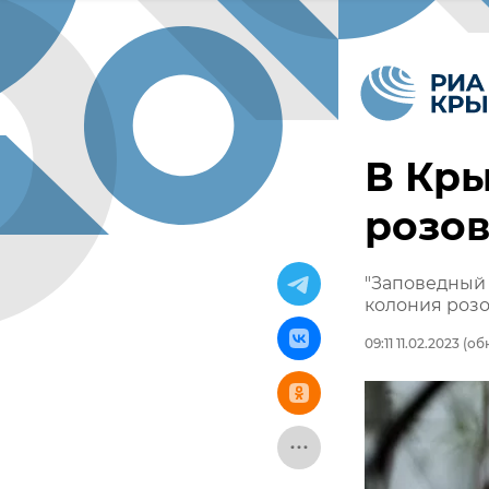
В Кры
розо
"Заповедный 
колония роз
09:11 11.02.2023
(обн