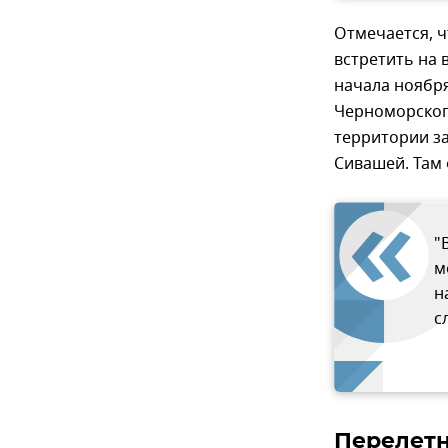
Отмечается, ч
встретить на 
начала ноября
Черноморског
территории за
Сивашей. Там 
"
м
н
с
Перелет