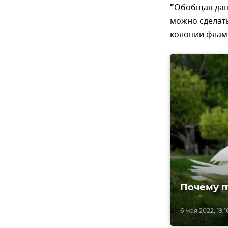
"
Обобщая дан
можно сделат
колонии флами
Почему п
6 мая 2022, 19:1