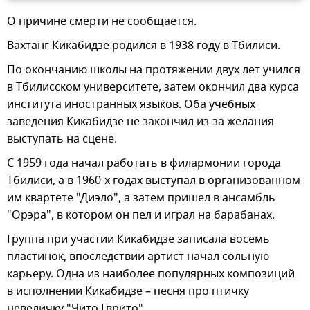
О причине смерти не сообщается.
Вахтанг Кикабидзе родился в 1938 году в Тбилиси.
По окончанию школы на протяжении двух лет учился
в Тбилисском университете, затем окончил два курса
института иностранных языков. Оба учебных
заведения Кикабидзе не закончил из-за желания
выступать на сцене.
С 1959 года начал работать в филармонии города
Тбилиси, а в 1960-х годах выступал в организованном
им квартете "Диэло", а затем пришел в ансамбль
"Орэра", в котором он пел и играл на барабанах.
Группа при участии Кикабидзе записала восемь
пластинок, впоследствии артист начал сольную
карьеру. Одна из наиболее популярных композиций
в исполнении Кикабидзе – песня про птичку
невеличку "Чито Гврито".