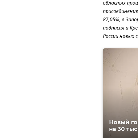
областях прош
присоединение 
87,05%, в Зап
подписал в Кр
России новых 
Новый го
на 30 ты