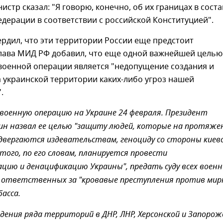
истр сказал: "Я говорю, конечно, об их границах в соста
дерации в соответствии с российской Конституцией".
рдил, что эти территории России еще предстоит
Глава МИД РФ добавил, что еще одной важнейшей целью
военной операции является "недопущение создания и
 украинской территории каких-либо угроз нашей
.
 военную операцию на Украине 24 февраля. Президент
н назвал ее целью "защиту людей, которые на протяже
двергаются издевательствам, геноциду со стороны киев
этого, по его словам, планируется провести
цию и денацификацию Украины", предать суду всех воен
, ответственных за "кровавые преступления против ми
асса.
дения ряда территорий в ДНР, ЛНР, Херсонской и Запорож