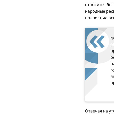
относится без
народные рес
полностью ос
"
с
п
р
н
г
л
п
Отвечая на ут