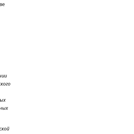
ве
нии
ского
ных
рных
ской