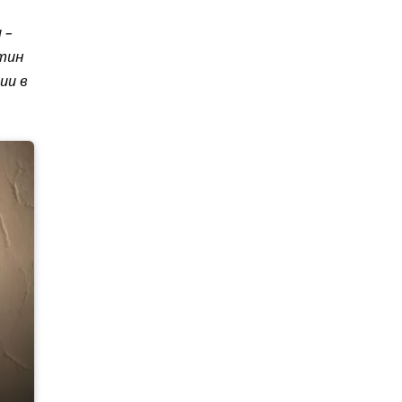
 –
утин
ии в