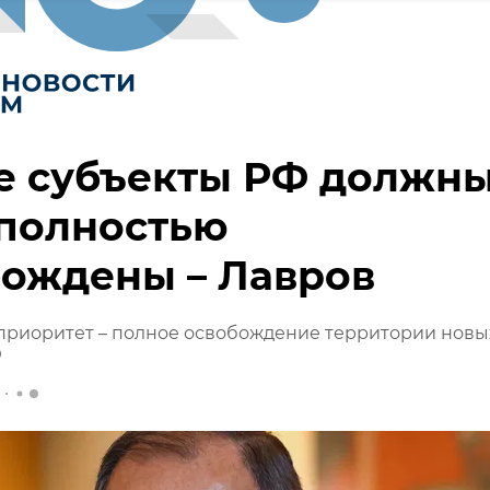
е субъекты РФ должн
 полностью
бождены – Лавров
приоритет – полное освобождение территории новы
Ф