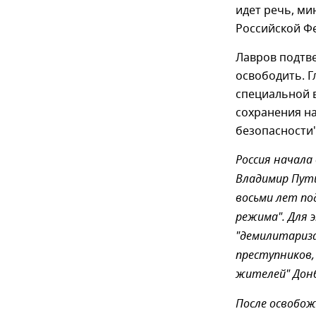
идет речь, мин
Российской Фе
Лавров подтве
освободить. 
специальной 
сохранения на
безопасности"
Россия начала
Владимир Пути
восьми лет по
режима". Для 
"демилитариза
преступников
жителей" Донб
После освобож