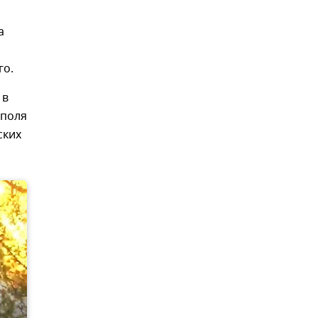
а
го.
 в
ополя
ских