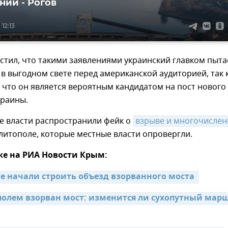
нии - Рогов
12:13
стил, что такими заявлениями украинский главком пыта
 в выгодном свете перед американской аудиторией, так 
 что он является вероятным кандидатом на пост нового
краины.
е власти распространили фейк о
взрыве и многочислен
итополе, которые местные власти опровергли.
же на РИА Новости Крым:
е начали строить объезд взорванного моста 
олем взорван мост: изменится ли сухопутный марш