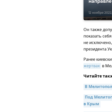
направле
12 ноября 2022, 
Он также допу
показать себя
не исключено,
президента У
Ранее киевски
жертвах
в Мел
Читайте так
В Мелитопол
Под Мелитоп
в Крым