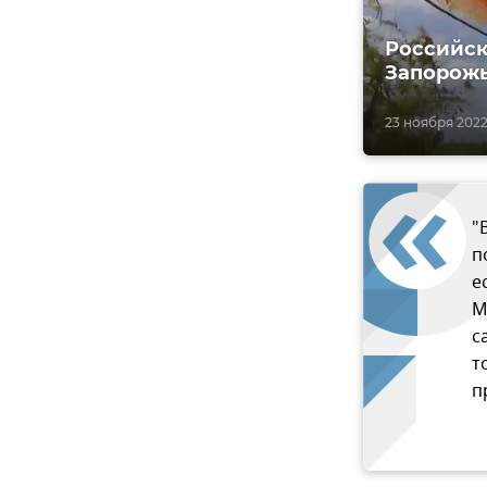
Российск
Запорож
23 ноября 2022,
"
п
е
М
с
т
п