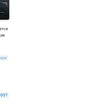
ется
как
ных 
рут 