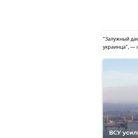
"Залужный дае
украинца", — 
ВСУ усил