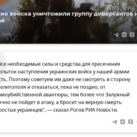
ие войска уничтожили группу диверсантов 
ье
 15:03
Все необходимые силы и средства для пресечения
опыток наступления украинских войск у нашей армии
сть. Поэтому советуем им даже не смотреть в сторону
елитополя и отказаться, пока не поздно, от
амоубийственной авантюры, тем более что Залужный
очно не пойдет в атаку, а бросит на верную смерть
ростых украинцев", — сказал Рогов РИА Новости.