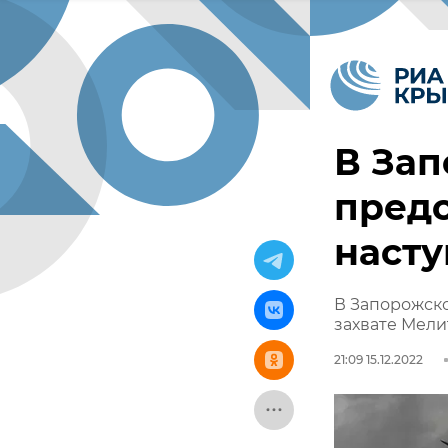
В Зап
предо
насту
В Запорожско
захвате Мел
21:09 15.12.2022