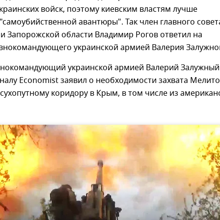
краинских войск, поэтому киевским властям лучше
 "самоубийственной авантюры". Так член главного совет
и Запорожской области Владимир Рогов ответил на
авнокомандующего украинской армией Валерия Залужно
авнокомандующий украинской армией Валерий Залужный
налу Economist заявил о необходимости захвата Мелит
 сухопутному коридору в Крым, в том числе из американ