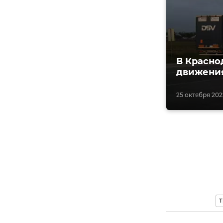
В Красно
движени
25 октября 2022
Т