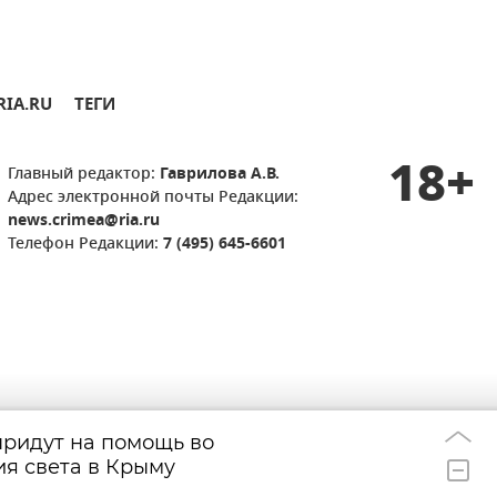
RIA.RU
ТЕГИ
18+
Главный редактор:
Гаврилова А.В.
Адрес электронной почты Редакции:
news.crimea@ria.ru
Телефон Редакции:
7 (495) 645-6601
ридут на помощь во
Украина пытает
18:48
я света в Крыму
отказаться от вы
эксперт