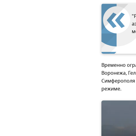
"
а
м
Временно огра
Воронежа, Гел
Симферополя 
режиме.