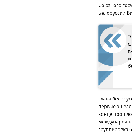
Союзного госу
Белоруссии В
"
с
в
и
б
Глава белору
первые эшело
конце прошло
международно
группировка б