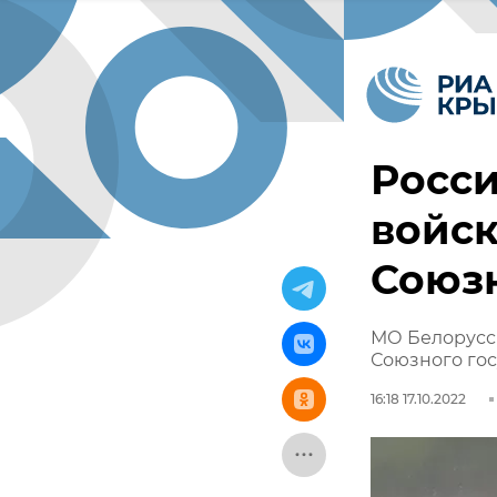
Росс
войск
Союзн
МО Белорусси
Союзного гос
16:18 17.10.2022