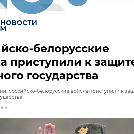
ийско-белорусские
а приступили к защит
ого государства
и: российско-белорусские войска приступили к за
ударства