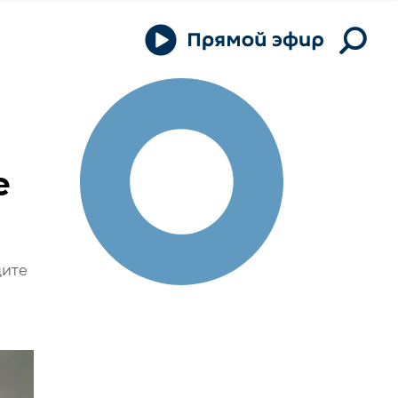
е
щите