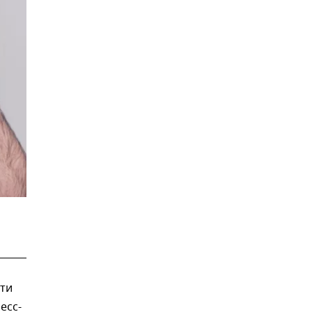
ти
есс-