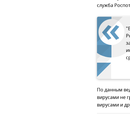
служба Роспо
"
Р
з
и
с
По данным ве
вирусами не г
вирусами и др