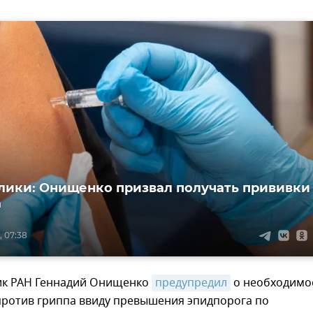
лики: Онищенко призвал получать прививки
а
, 07:38
ик РАН Геннадий Онищенко
предупредил
о необходимо
против гриппа ввиду превышения эпидпорога по