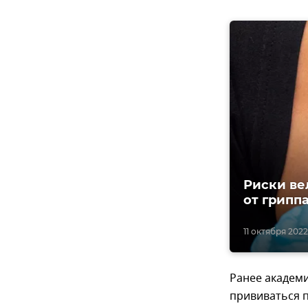
Риски ве
от грипп
11 октября 2022
Ранее академ
прививаться 