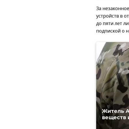
За незаконно
устройств в о
до пяти лет л
подпиской о 
Житель А
веществ 