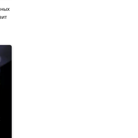
вных
зит
х