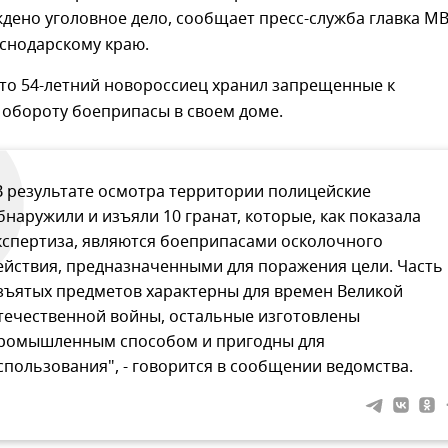
дено уголовное дело, сообщает пресс-служба главка М
снодарскому краю.
что 54-летний новороссиец хранил запрещенные к
 обороту боеприпасы в своем доме.
В результате осмотра территории полицейские
бнаружили и изъяли 10 гранат, которые, как показала
кспертиза, являются боеприпасами осколочного
ействия, предназначенными для поражения цели. Часть
зъятых предметов характерны для времен Великой
течественной войны, остальные изготовлены
ромышленным способом и пригодны для
спользования", - говорится в сообщении ведомства.