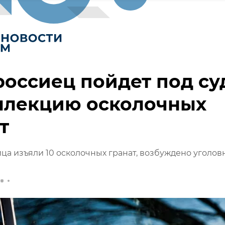
оссиец пойдет под су
оллекцию осколочных
т
ца изъяли 10 осколочных гранат, возбуждено уголов