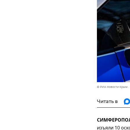
© РИА Новости Крым .
Читать в
СИМФЕРОПОЛЬ
изъяли 10 оск