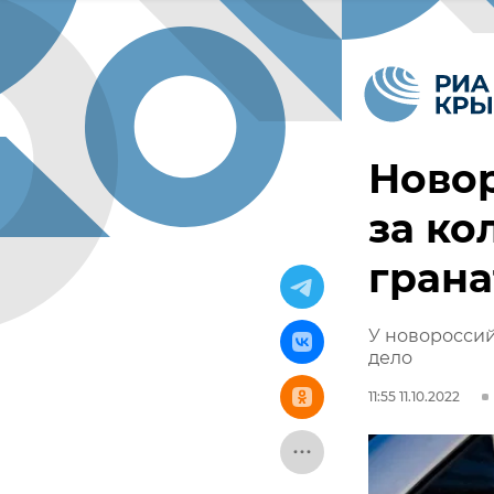
Новор
за к
грана
У новороссий
дело
11:55 11.10.2022