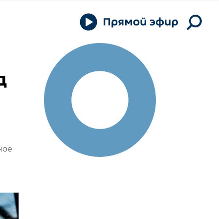
д
ное