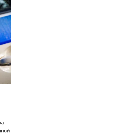
ка
нной