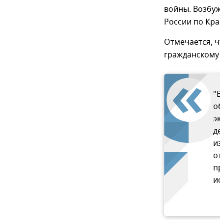
войны. Возбуж
России по Кра
Отмечается, 
гражданскому
"
о
э
д
и
о
п
и