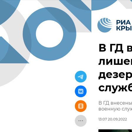
В ГД 
лише
дезер
служ
В ГД внесены
военную слу
13:07 20.09.2022