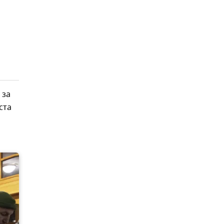
 за
ста