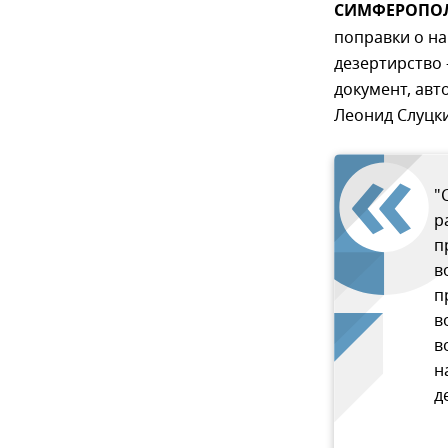
СИМФЕРОПОЛЬ
поправки о на
дезертирство 
документ, авт
Леонид Слуцки
"
р
п
в
п
в
в
н
д