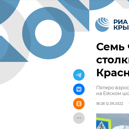
Семь 
столк
Крас
Пятеро взрос
на Ейском ш
18:28 12.09.2022