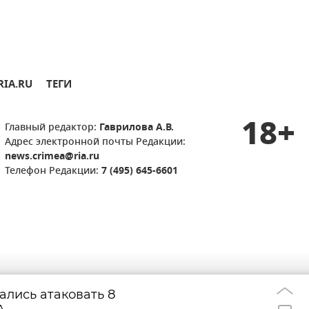
RIA.RU
ТЕГИ
18+
Главный редактор:
Гаврилова А.В.
Адрес электронной почты Редакции:
news.crimea@ria.ru
Телефон Редакции:
7 (495) 645-6601
ались атаковать 8
Где в Севастопо
10:47