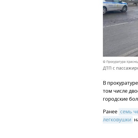
© Прокуратура Красно
ДТП с пассажирс
В прокуратуре
том числе дв
городские бо
Ранее
семь ч
легковушки
на