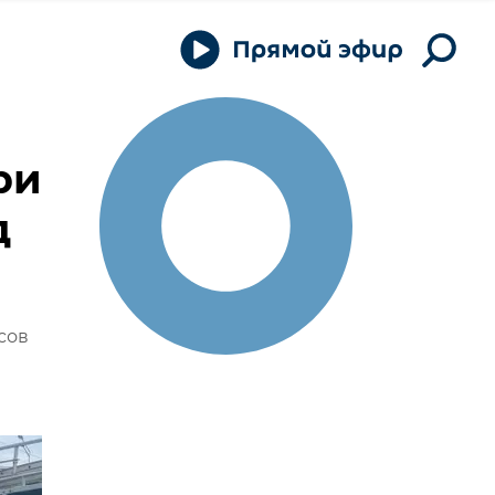
ри
д
сов