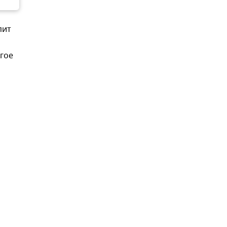
пит
гое