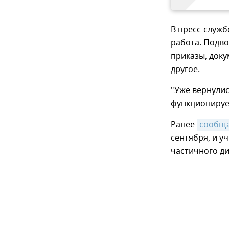
В пресс-служб
работа. Подв
приказы, док
другое.
"Уже вернулис
функционирует
Ранее
сообщ
сентября, и у
частичного ди