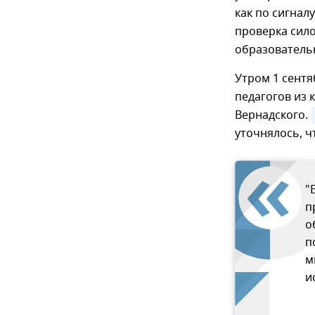
как по сигнал
проверка сил
образователь
Утром 1 сентя
педагогов из 
Вернадского.
уточнялось, ч
"
п
о
п
м
и