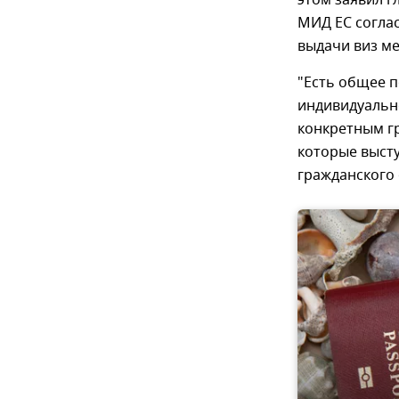
этом заявил г
МИД ЕС согла
выдачи виз м
"Есть общее п
индивидуально
конкретным гр
которые высту
гражданского 