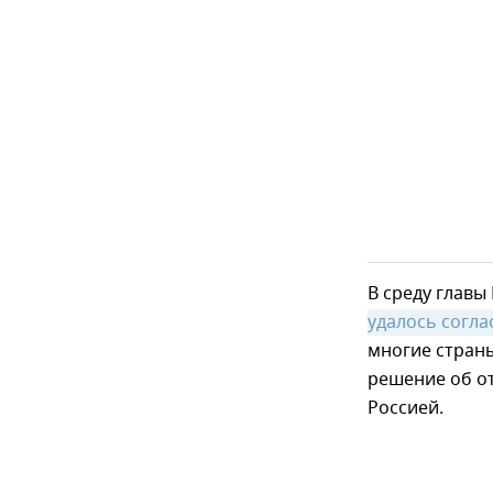
В среду главы
удалось согла
многие страны
решение об о
Россией.