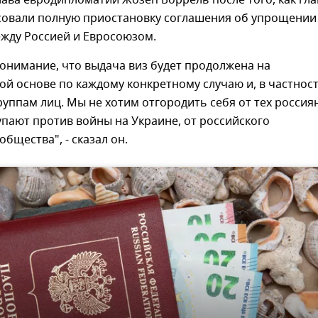
лава евродипломатии Жозеп Боррель после того, как гл
совали полную приостановку соглашения об упрощении
ежду Россией и Евросоюзом.
онимание, что выдача виз будет продолжена на
й основе по каждому конкретному случаю и, в частност
уппам лиц. Мы не хотим отгородить себя от тех россиян
пают против войны на Украине, от российского
общества", - сказал он.