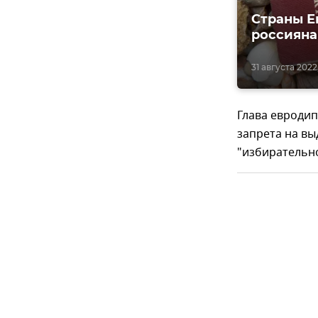
Страны Е
россиян
31 августа 2022,
Глава евродип
запрета на вы
"избирательно