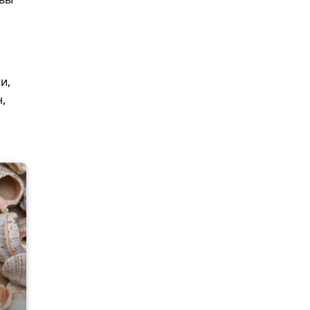
авы
и,
,