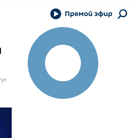
я
гут