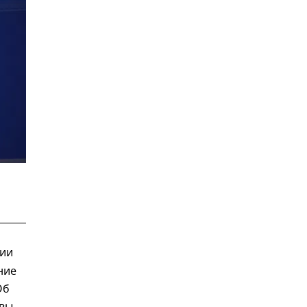
рии
ние
Об