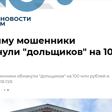
ыму мошенники
ули "дольщиков" на 1
нники обманули "дольщиков" на 100 млн рублей и
од суд