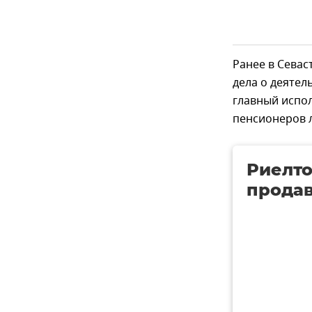
Ранее в Севас
дела о деяте
главный испо
пенсионеров 
Риелто
продав