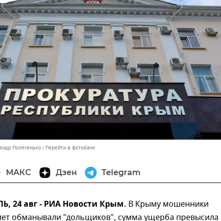
сандр Полегенько
Перейти в фотобанк
МАКС
Дзен
Telegram
, 24 авг - РИА Новости Крым.
В Крыму мошенники
лет обманывали "дольщиков", сумма ущерба превысила 