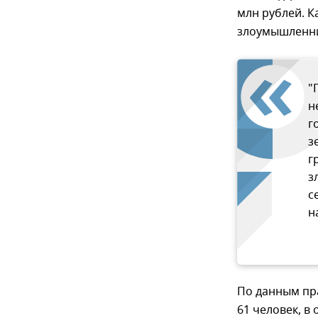
млн рублей. К
злоумышленни
"
н
г
з
г
з
с
н
По данным пр
61 человек, в