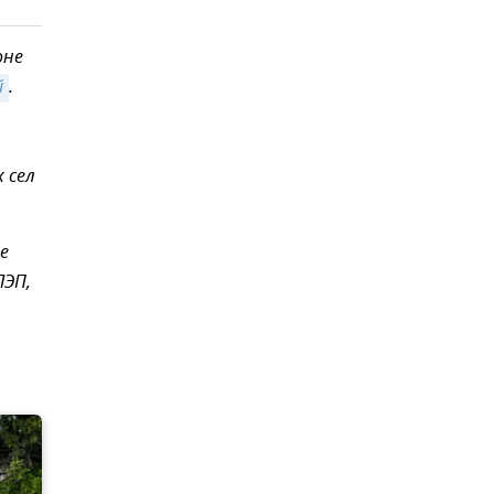
оне
й
.
 сел
е
ЛЭП,