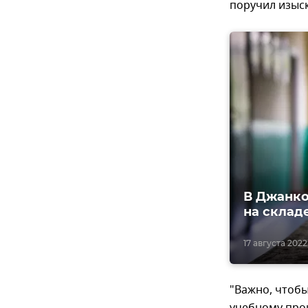
поручил изыск
В Джанко
на склад
17 августа 2022, 
"Важно, чтобы
учебному проц