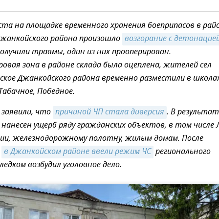
ста на площадке временного хранения боеприпасов в рай
Джанкойского района произошло
возгорание с детонацие
получили травмы, один из них прооперирован.
вая зона в районе склада была оцеплена, жителей сел
йское Джанкойского района временно разместили в школах
Табачное, Победное.
 заявили, что
причиной ЧП стала диверсия
. В результат
нанесен ущерб ряду гражданских объектов, в том числе 
ии, железнодорожному полотну, жилым домам. После
я
в Джанкойском районе ввели режим ЧС
регионального
ледком возбудил уголовное дело.