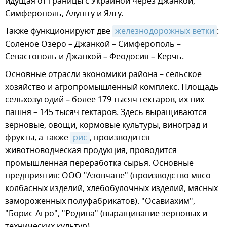
идущая от границы с Украиной через Джанкой,
Симферополь, Алушту и Ялту.
Также функционируют две
железнодорожных ветки
:
Соленое Озеро – Джанкой – Симферополь –
Севастополь и Джанкой – Феодосия – Керчь.
Основные отрасли экономики района – сельское
хозяйство и агропромышленный комплекс. Площадь
сельхозугодий – более 179 тысяч гектаров, их них
пашня – 145 тысяч гектаров. Здесь выращиваются
зерновые, овощи, кормовые культуры, виноград и
фрукты, а также
рис
, производится
животноводческая продукция, проводится
промышленная переработка сырья. Основные
предприятия: ООО "Азовчане" (производство мясо-
колбасных изделий, хлебобулочных изделий, мясных
замороженных полуфабрикатов). "Осавиахим",
"Борис-Агро", "Родина" (выращивание зерновых и
технических культур).