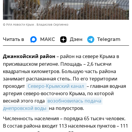
© РИА Новости Крым . Владислав Сергиенко
Читать в
МАКС
Дзен
Telegram
Джанкойский район
– район на севере Крыма в
присивашском регионе. Площадь – 2,6 тысячи
квадратных километров. Большую часть района
занимает распаханная степь. По его территории
проходит
Северо-Крымский канал 
– главная водная
артерия северо-восточного Крыма, по которой
весной этого года
возобновилась подача 
днепровской воды 
на полуостров.
Численность населения – порядка 65 тысяч человек.
В состав района входит 113 населенных пунктов – 111