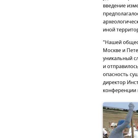
введение изм
предполагало
археологическ
иной террито
"Нашей общес
Москве и Пете
уникальный сл
и отправилось
опасность сущ
директор Инст
конференции 