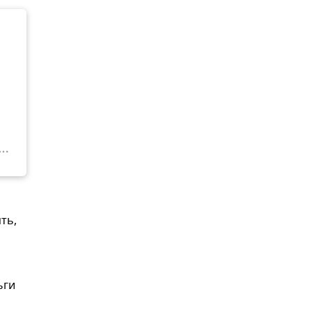
ть,
ьги