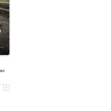
и
иял