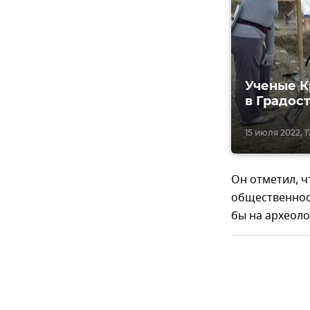
Ученые 
в Градос
15 июля 2022, 1
Он отметил, 
общественност
бы на археоло