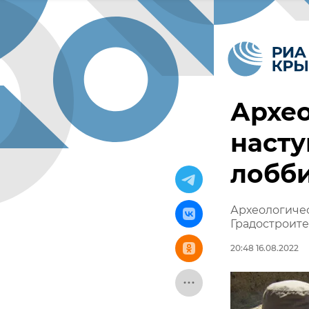
Архео
насту
лобб
Археологиче
Градостроите
20:48 16.08.2022