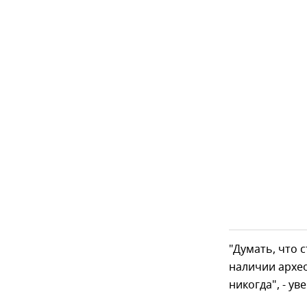
"Думать, что 
наличии архео
никогда", - ув