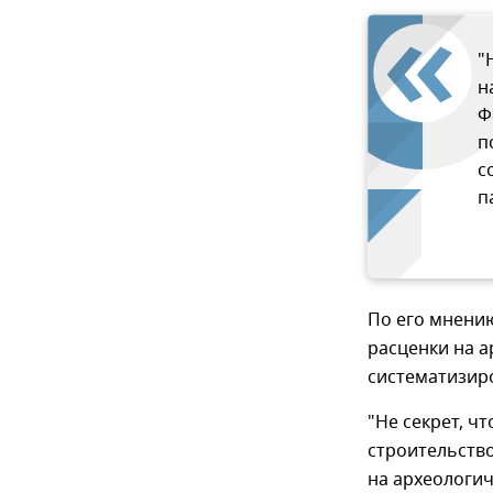
"
н
Ф
п
с
п
По его мнени
расценки на а
систематизир
"Не секрет, ч
строительство
на археологич