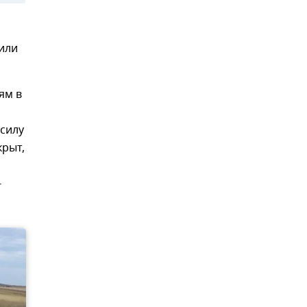
 или
ям в
 силу
крыт,
-