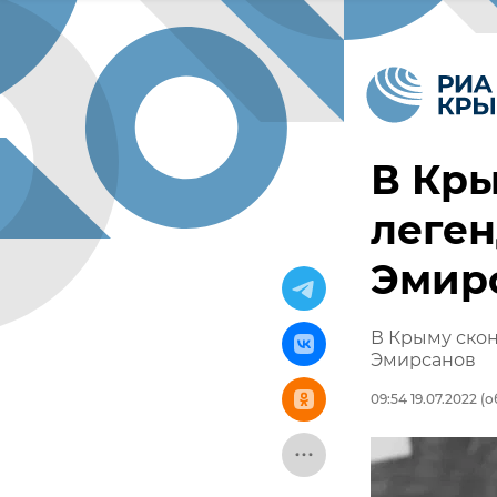
В Кры
леге
Эмир
В Крыму скон
Эмирсанов
09:54 19.07.2022
(о