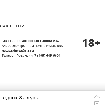
RIA.RU
ТЕГИ
18+
Главный редактор:
Гаврилова А.В.
Адрес электронной почты Редакции:
news.crimea@ria.ru
Телефон Редакции:
7 (495) 645-6601
аздник: 8 августа
Удар дрона по д
22:33
берегов Ялты: г