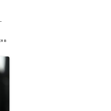
–
ся в