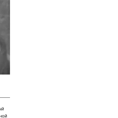
ый
рной