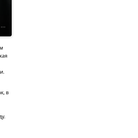
ом
кая
и.
к, в
ду.