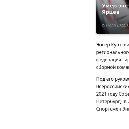
Умер экс
Ярцев
15 июля 2022, 1
Энвер Куртсеи
региональног
федерация ги
сборной коман
Под его руков
Всероссийских
2021 году Соф
Петербург), в 
Спортсмен Энв