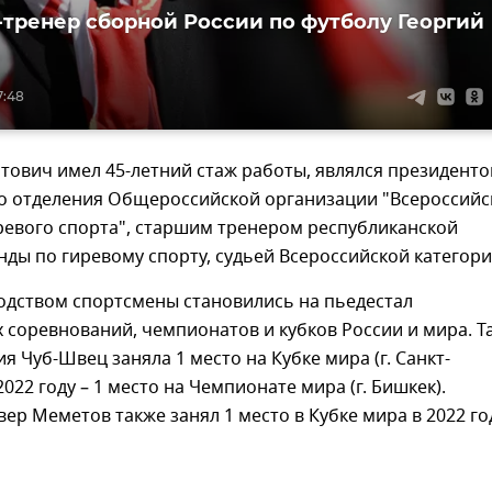
-тренер сборной России по футболу Георгий
7:48
тович имел 45-летний стаж работы, являлся президент
о отделения Общероссийской организации "Всероссийс
ревого спорта", старшим тренером республиканской
ды по гиревому спорту, судьей Всероссийской категори
одством спортсмены становились на пьедестал
 соревнований, чемпионатов и кубков России и мира. Та
ия Чуб-Швец заняла 1 место на Кубке мира (г. Санкт-
2022 году – 1 место на Чемпионате мира (г. Бишкек).
ер Меметов также занял 1 место в Кубке мира в 2022 го