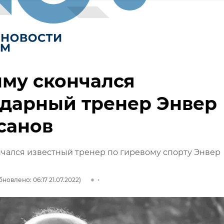
му скончался
ндарный тренер Энвер
санов
чался известный тренер по гиревому спорту Энвер
бновлено: 06:17 21.07.2022)