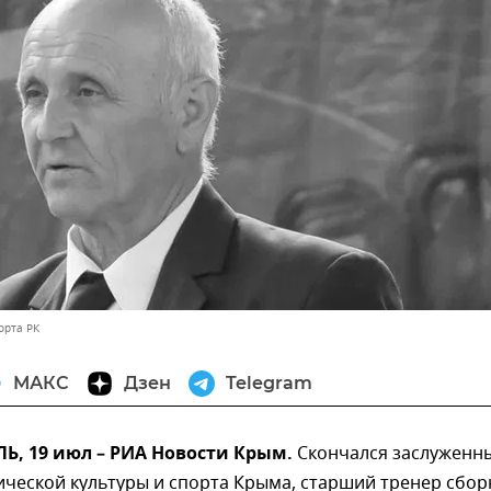
орта РК
МАКС
Дзен
Telegram
, 19 июл – РИА Новости Крым.
Скончался заслуженн
ической культуры и спорта Крыма, старший тренер сбо