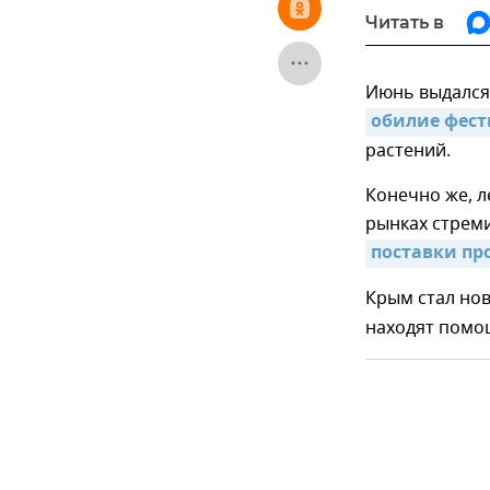
Читать в
Июнь выдался
обилие фес
растений.
Конечно же, л
рынках стреми
поставки пр
Крым стал но
находят помо