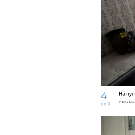
4
На пун
© РИА Нов
из 11