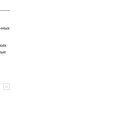
чных
ких
ные