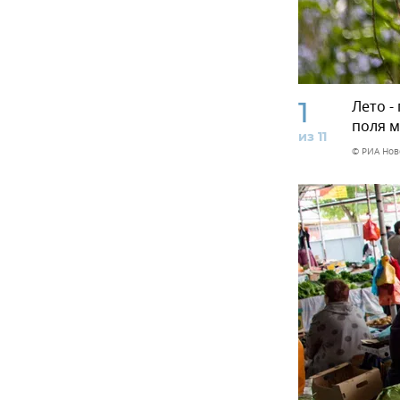
1
Лето -
поля м
из 11
© РИА Нов