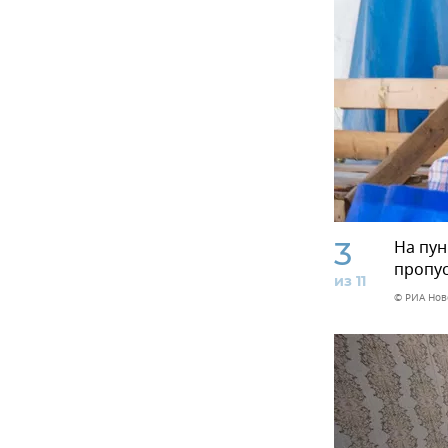
3
На пун
пропус
из 11
© РИА Нов