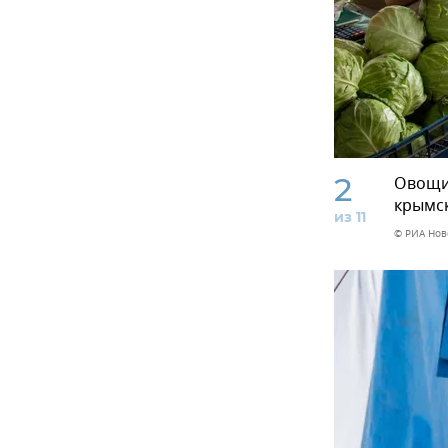
2
Овощи 
крымск
из 11
© РИА Нов