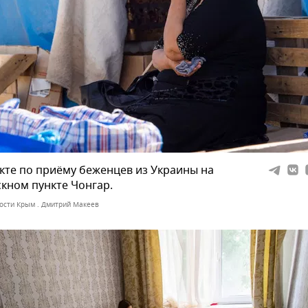
кте по приёму беженцев из Украины на
кном пункте Чонгар.
ости Крым . Дмитрий Макеев