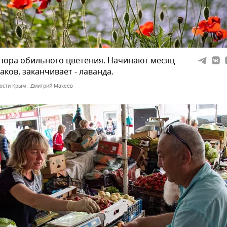
 пора обильного цветения. Начинают месяц
аков, заканчивает - лаванда.
ости Крым . Дмитрий Макеев