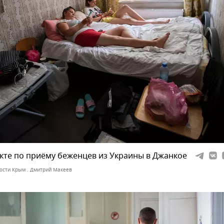
кте по приёму беженцев из Украины в Джанкое
ости Крым . Дмитрий Макеев