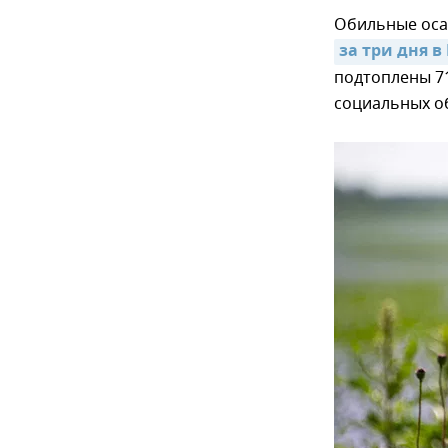
Обильные оса
за три дня 
подтоплены 7
социальных о