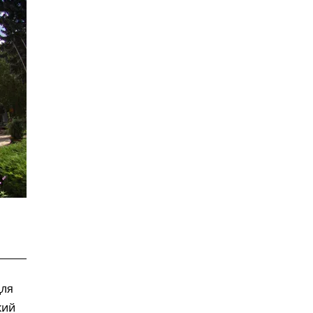
для
кий