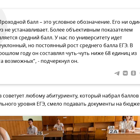
Проходной балл – это условное обозначение. Его ни оди
уз не устанавливает. Более объективным показателем
вляется средний балл. У нас по университету идет
еуклонный, но постоянный рост среднего балла ЕГЭ. В
рошлом году он составлял чуть-чуть ниже 68 единиц из
та возможных", - подчеркнул он.
в советует любому абитуриенту, который набрал баллов
ьного уровня ЕГЭ, смело подавать документы на бюдже