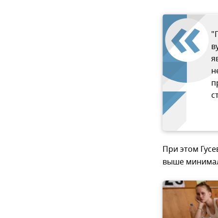
"
в
я
н
п
с
При этом Гусе
выше минимал