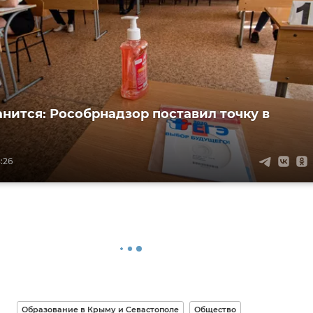
анится: Рособрнадзор поставил точку в
:26
Образование в Крыму и Севастополе
Общество