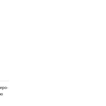
еро-
ью