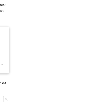
оло
по
 их