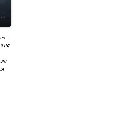
аля.
е на
или
ал