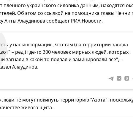
 пленного украинского силовика данным, находятся ок
телей. Об этом со ссылкой на помощника главы Чечни 
ку Апты Алаудинова сообщает РИА Новости.
Есть у нас информация, что там (на территории завода
Азот" – ред.) где-то 300 человек мирных людей, которых
ни загнали в какой-то подвал и заминировали все", -
казал Алаудинов.
о люди не могут покинуть территорию "Азота", поскольку
качестве живого щита.