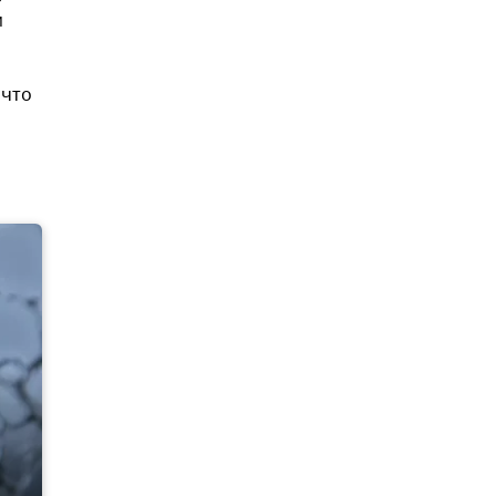
м
 что