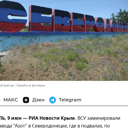
ий Биятов
Перейти в фотобанк
МАКС
Дзен
Telegram
, 9 июн — РИА Новости Крым.
ВСУ заминировали
вода "Азот" в Северодонецке, где в подвалах, по