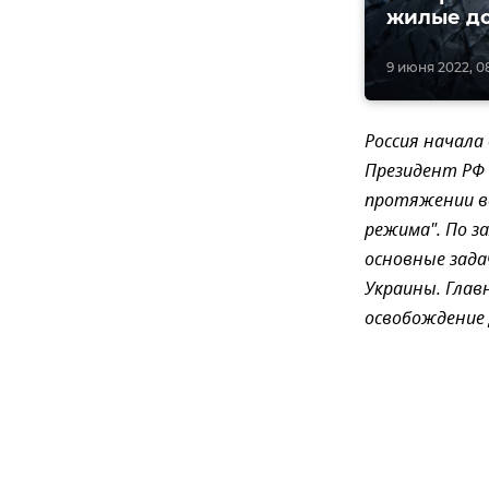
жилые д
9 июня 2022, 0
Россия начала
Президент РФ 
протяжении во
режима". По з
основные зада
Украины. Глав
освобождение 