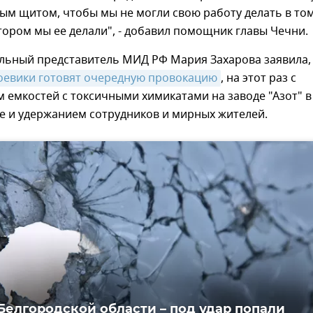
ым щитом, чтобы мы не могли свою работу делать в то
тором мы ее делали", - добавил помощник главы Чечни.
льный представитель МИД РФ Мария Захарова заявила,
оевики готовят очередную провокацию
, на этот раз с
емкостей с токсичными химикатами на заводе "Азот" в
е и удержанием сотрудников и мирных жителей.
Белгородской области – под удар попали