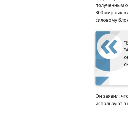
полученным от
300 мирных жи
силовому бло
"
"
о
с
Он заявил, чт
используют в 