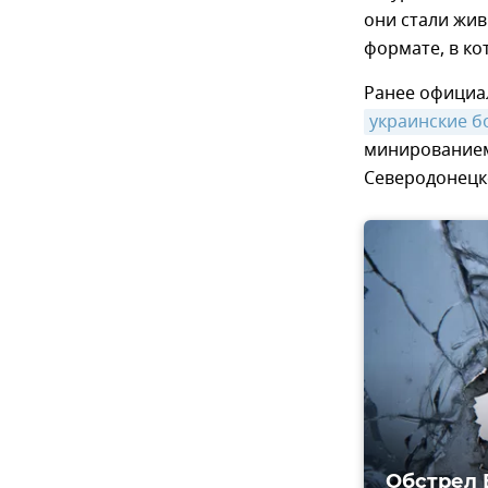
они стали жив
формате, в ко
Ранее официа
украинские б
минированием 
Северодонецк
Обстрел 