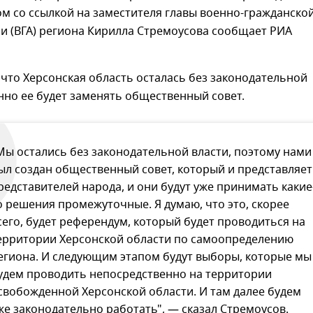
ом со ссылкой на заместителя главы военно-гражданско
и (ВГА) региона Кирилла Стремоусова сообщает РИА
что Херсонская область осталась без законодательной
нно ее будет заменять общественный совет.
Мы остались без законодательной власти, поэтому нами
ыл создан общественный совет, который и представляет
редставителей народа, и они будут уже принимать какие
о решения промежуточные. Я думаю, что это, скорее
сего, будет референдум, который будет проводиться на
ерритории Херсонской области по самоопределению
егиона. И следующим этапом будут выборы, которые мы
удем проводить непосредственно на территории
свобожденной Херсонской области. И там далее будем
же законодательно работать", — сказал Стремоусов.