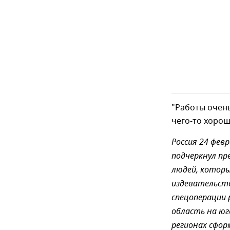
"Работы очень
чего-то хороше
Россия 24 фев
подчеркнул пр
людей, котор
издевательств
спецоперации 
область на юг
регионах сфор