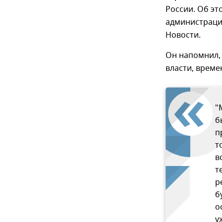
России. Об эт
администраци
Новости.
Он напомнил, 
власти, време
"
б
п
т
в
т
р
б
о
у