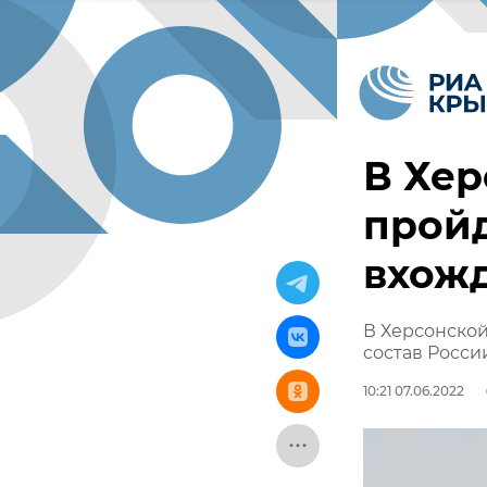
В Хер
прой
вхожд
В Херсонско
состав Росси
10:21 07.06.2022