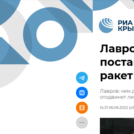
Лавро
пост
ракет
Лавров: чем 
отодвинет л
14:31 06.06.2022
(об