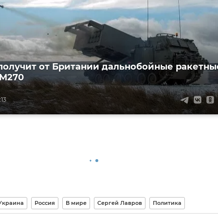
получит от Британии дальнобойные ракетны
 M270
:13
Украина
Россия
В мире
Сергей Лавров
Политика