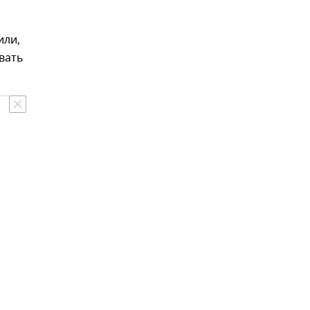
или,
вать