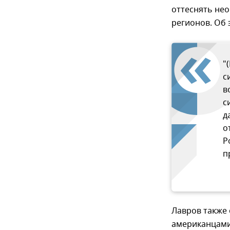
оттеснять нео
регионов. Об 
"
с
в
с
д
о
Р
п
Лавров также 
американцами