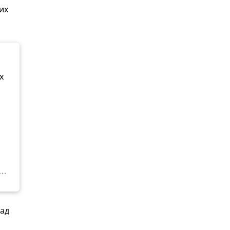
их
х
над