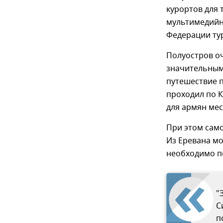
курортов для 
мультимедийн
Федерации ту
Полуостров оч
значительным
путешествие п
проходил по 
для армян мес
При этом сам
Из Еревана мо
необходимо пе
"
С
п