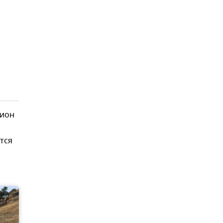
гион
тся