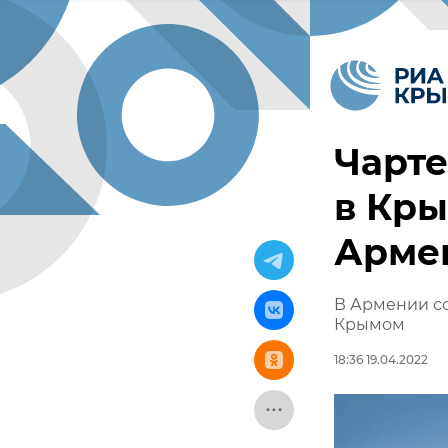
Чарте
в Кры
Арме
В Армении с
Крымом
18:36 19.04.2022