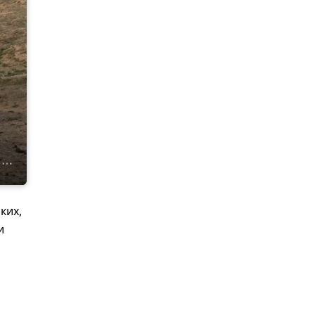
ких,
и