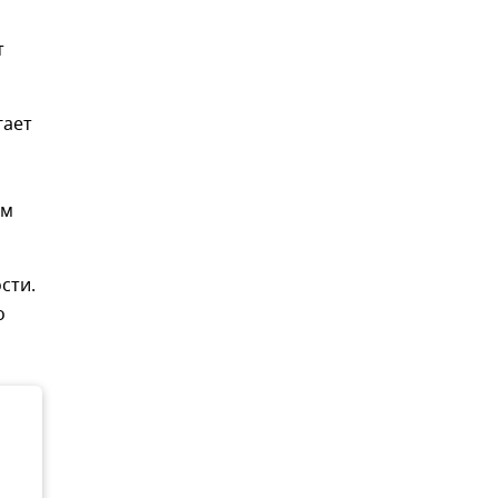
т
гает
им
сти.
о