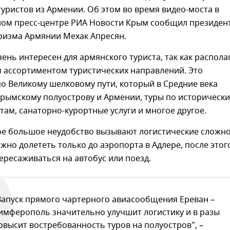
туристов из Армении. Об этом во время видео-моста в
ом пресс-центре РИА Новости Крым сообщил президен
ризма Армянии Мехак Апресян.
ень интересен для армянского туриста, так как распола
 ассортиментом туристических направлений. Это
о Великому шелковому пути, который в Средние века
Крымскому полуострову и Армении, туры по историческ
там, санаторно-курортные услуги и многое другое.
ое большое неудобство вызывают логистические сложно
жно долететь только до аэропорта в Адлере, после этог
ресаживаться на автобус или поезд.
Запуск прямого чартерного авиасообщения Ереван –
имферополь значительно улучшит логистику и в разы
овысит востребованность туров на полуостров", –