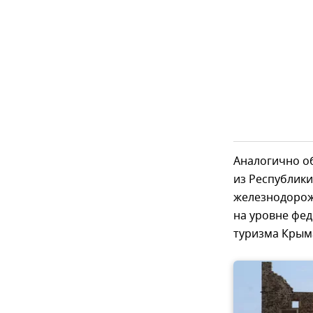
Аналогично об
из Республики
железнодорож
на уровне фе
туризма Крым