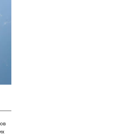
сов
их