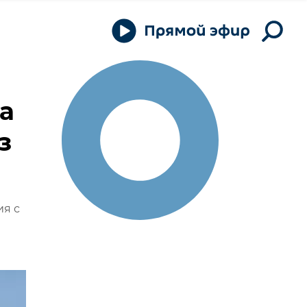
а
з
я с