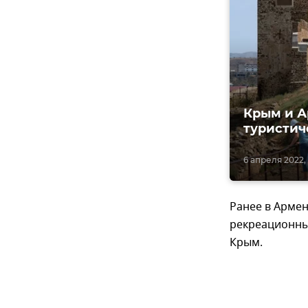
Крым и А
туристич
6 апреля 2022, 
Ранее в Армен
рекреационны
Крым.