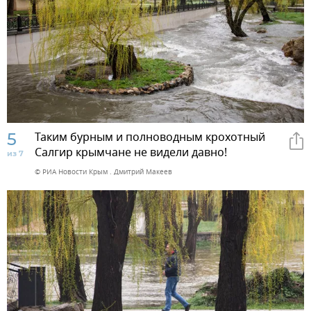
5
Таким бурным и полноводным крохотный
Салгир крымчане не видели давно!
из 7
© РИА Новости Крым . Дмитрий Макеев