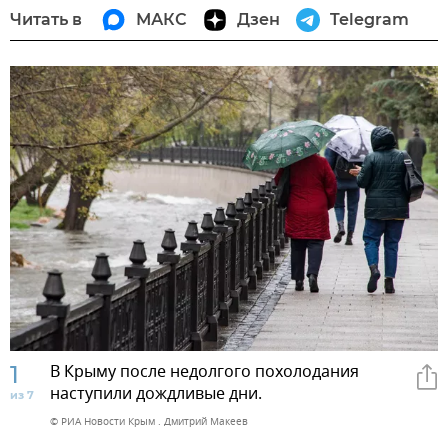
Читать в
МАКС
Дзен
Telegram
1
В Крыму после недолгого похолодания
наступили дождливые дни.
из 7
© РИА Новости Крым . Дмитрий Макеев