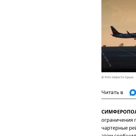
© РИА Новости Крым .
Читать в
СИМФЕРОПОЛЬ
ограничения п
чартерные рей