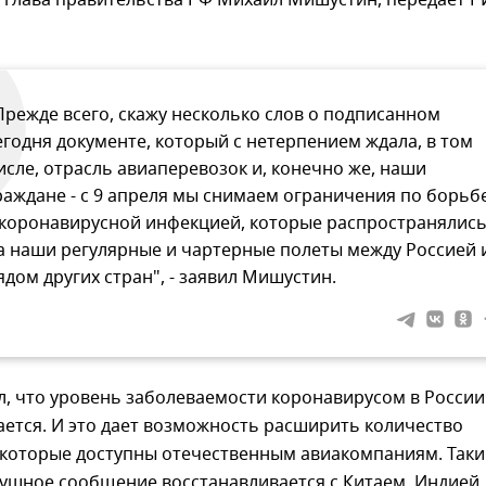
 глава правительства РФ Михаил Мишустин, передает Р
Прежде всего, скажу несколько слов о подписанном
егодня документе, который с нетерпением ждала, в том
исле, отрасль авиаперевозок и, конечно же, наши
раждане - с 9 апреля мы снимаем ограничения по борьб
 коронавирусной инфекцией, которые распространялис
а наши регулярные и чартерные полеты между Россией 
ядом других стран", - заявил Мишустин.
, что уровень заболеваемости коронавирусом в России
ется. И это дает возможность расширить количество
 которые доступны отечественным авиакомпаниям. Так
ушное сообщение восстанавливается с Китаем, Индией,