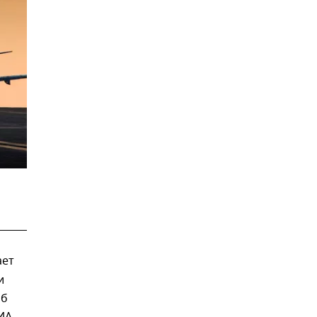
ает
и
Об