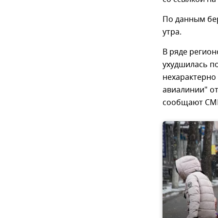
По данным бер
утра.
В ряде регион
ухудшилась по
нехарактерно 
авиалинии" от
сообщают СМ