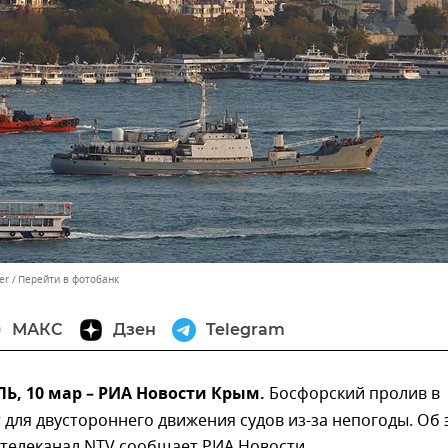
er
Перейти в фотобанк
МАКС
Дзен
Telegram
, 10 мар – РИА Новости Крым.
Босфорский пролив в
 для двустороннего движения судов из-за непогоды. Об 
 телеканал NTV сообщает РИА Новости.