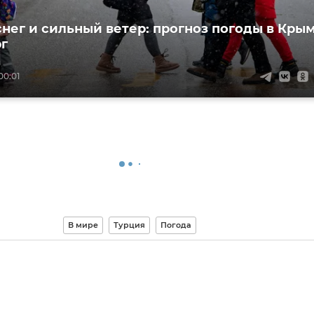
нег и сильный ветер: прогноз погоды в Кры
рг
00:01
В мире
Турция
Погода