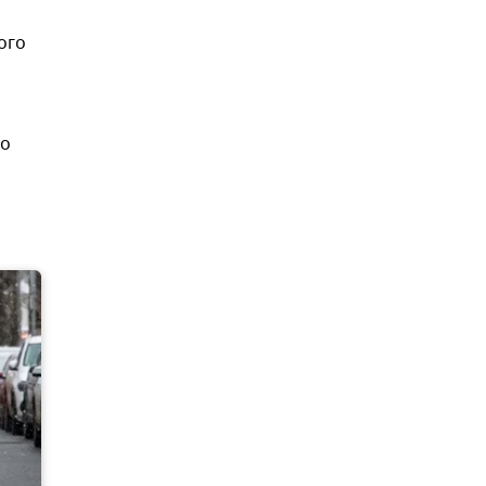
ого
то