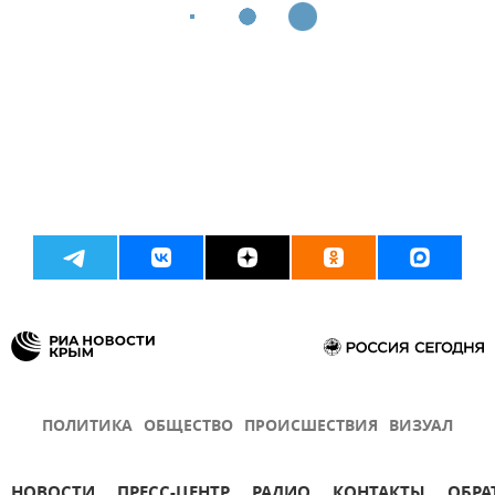
ПОЛИТИКА
ОБЩЕСТВО
ПРОИСШЕСТВИЯ
ВИЗУАЛ
НОВОСТИ
ПРЕСС-ЦЕНТР
РАДИО
КОНТАКТЫ
ОБРА