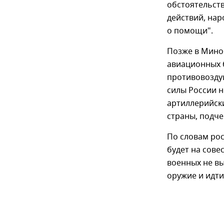
обстоятельст
действий, нар
о помощи".
Позже в Мино
авиационных б
противовозду
силы России н
артиллерийск
страны, подче
По словам рос
будет на сове
военных не вы
оружие и идти