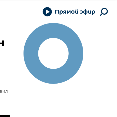
н
овил