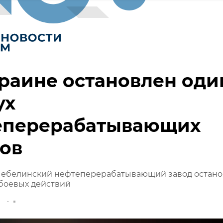
раине остановлен оди
ух
еперерабатывающих
ов
 Шебелинский нефтеперерабатывающий завод остан
 боевых действий