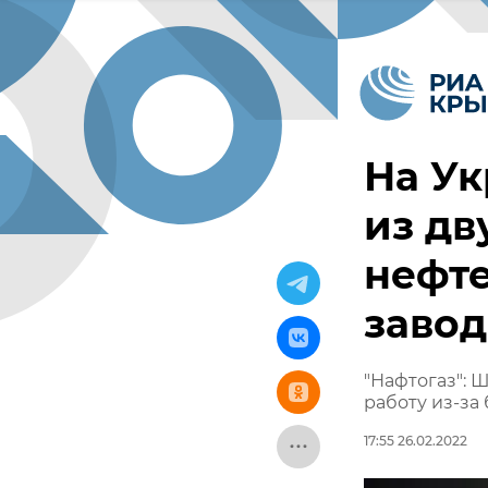
На Ук
из дв
нефт
завод
"Нафтогаз":
работу из-за
17:55 26.02.2022