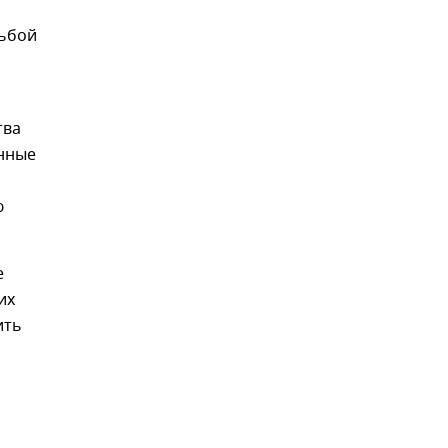
сьбой
тва
нные
ю
е
их
ить