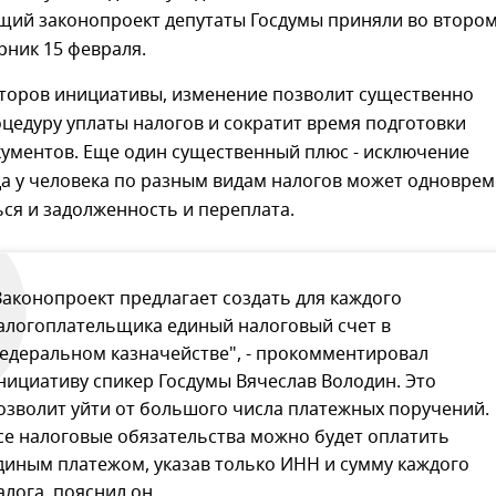
щий законопроект депутаты Госдумы приняли во второ
рник 15 февраля.
торов инициативы, изменение позволит существенно
цедуру уплаты налогов и сократит время подготовки
кументов. Еще один существенный плюс - исключение
да у человека по разным видам налогов может одновре
ся и задолженность и переплата.
Законопроект предлагает создать для каждого
алогоплательщика единый налоговый счет в
едеральном казначействе", - прокомментировал
нициативу спикер Госдумы Вячеслав Володин. Это
озволит уйти от большого числа платежных поручений.
се налоговые обязательства можно будет оплатить
диным платежом, указав только ИНН и сумму каждого
алога, пояснил он.