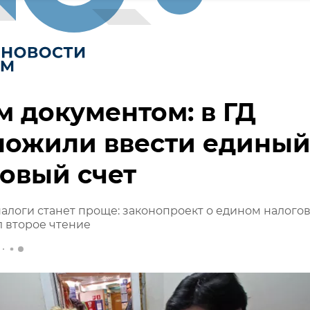
 документом: в ГД
ложили ввести едины
овый счет
алоги станет проще: законопроект о едином налого
 второе чтение