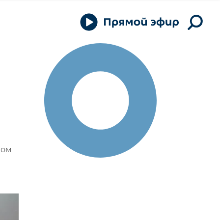
й
вом