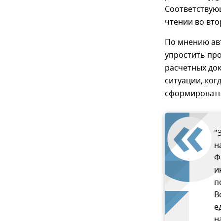
Соответствую
чтении во вто
По мнению ав
упростить про
расчетных до
ситуации, ког
сформировать
"
н
Ф
и
п
В
е
н