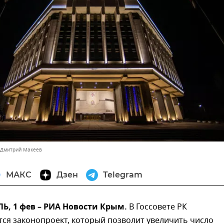
 Дмитрий Макеев
МАКС
Дзен
Telegram
, 1 фев – РИА Новости Крым.
В Госсовете РК
ся законопроект, который позволит увеличить число