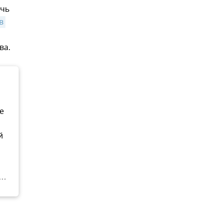
ечь
 
ва.
е
й