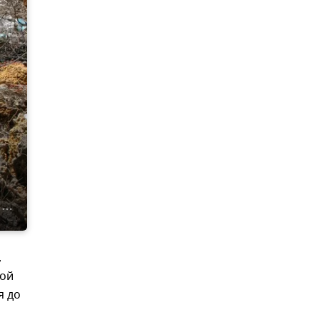
,
ной
я до
я