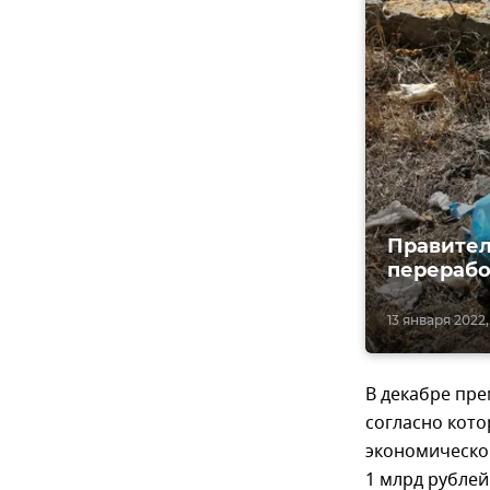
Правител
перерабо
13 января 2022,
В декабре пр
согласно кот
экономической
1 млрд рублей