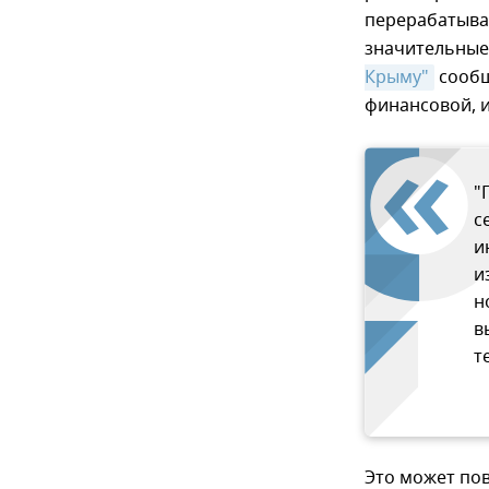
перерабатыва
значительные 
Крыму"
сообщ
финансовой, 
"
с
и
и
н
в
т
Это может по