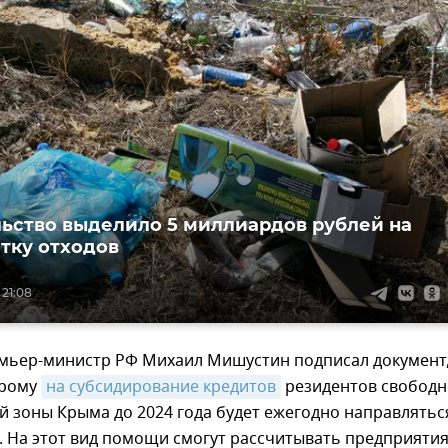
ьство выделило 5 миллиардов рублей на
тку отходов
 21:08
емьер-министр РФ Михаил Мишустин подписал документ
орому
на субсидирование кредитов
резидентов свобод
 зоны Крыма до 2024 года будет ежегодно направлятьс
. На этот вид помощи смогут рассчитывать предприяти