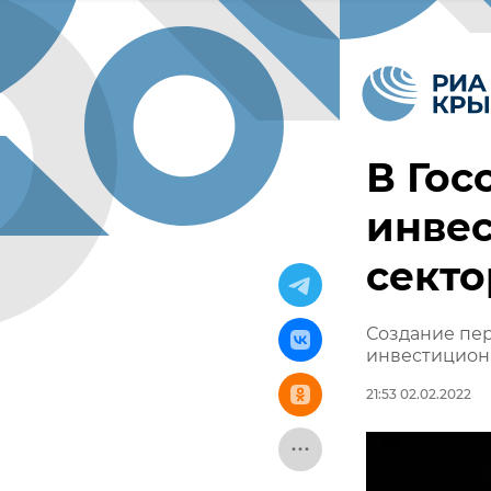
В Гос
инве
секто
Создание пе
инвестицион
21:53 02.02.2022